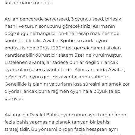
kullanmanızı öneririz.
Açılan pencerede serverseed, 3 oyuncu seed, birleşik
hash’i ve turun sonucunu göreceksiniz. Karmanın
doğruluğu herhangi bir on-line hesap makinesinde
kontrol edilebilir. Aviator Spribe, şu anda oyun
endüstrisinde dürüstlüğün tek gerçek garantisi olan
kanıtlanabilir dürüst bir sistem üzerine kurulmuştur.
Listelenen avantajlar sadece bunlar değildir, ancak
oyuncuları çeken avantajlardır. Aynı zamanda Aviator,
diğer çoğu oyun gibi, dezavantajlarına sahiptir.
Genellikle iş planını ve turların kısa süresini anlamak zor
diyorlar, ancak buna rağmen oyun hala büyük talep
görüyor.
Aviator ‘da Paralel Bahis, oyuncunun aynı turda birden
fazla bahis yapmasına olanak tanıyan bir bahis
stratejisidir. Bu yöntemi birden fazla hesaptan aynı