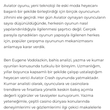
Aviator oyunu, yeni teknoloji ile eski moda heyecanı
başarılı bir şekilde birleştirdiği için birçok oyuncunun
zihnini ele geçirdi. Her gün Aviator oynayan oyuncuların
sayısı düşünüldüğünde, herkesin oyunun nasıl
yapılandırıldığıyla ilgilenmesi şaşırtıcı değil. Gerçek
parayla oynadıkları oyunun yapısıyla ilgilenen herkes
için, popüler çarpışma oyununun mekanizmasını
anlamaya karar verdik.
Ben Eugene Vodolazkin, bahis analizi, yazma ve kumar
oyunları konusunda tutkulu bir bireyim. Uzmanlığım,
yıllar boyunca kapsamlı bir şekilde çalışıp ustalaştığım
heyecan verici Aviator Crash oyununda yatmaktadır.
Kumar analisti olarak, oyunculara ve casinolara
trendlere ve fırsatlara yönelik keskin bakış açımla
değerli içgörüler ve tavsiyeler sunuyorum. Yazma
yeteneğimle, çeşitli casino dünyası konularında
deneyimlerimi ve gözlemlerimi ilgi çekici makalelerle