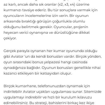
az karlı, ancak daha sık oranlar (x2, x3, x4) üzerine
kurmanızı tavsiye ederiz. Bu tür sonuçlara varmak için
oyuncuların incelemelerine izin verin. Bir oyunun
arkasında bıraktığı görüşün çoğunlukla olumlu
olduğunu belirtmek gerekir. Oyuncular, projenin
heyecan verici oynanışına ve dürüstlüğüne dikkat
çekiyor.
Gerçek parayla oynanan her kumar oyununda olduğu
gibi Aviator ‘un da kendi bonusları vardır. Birçok yönden,
oyun sırasındaki bonus yelpazesi hangi casinoda
oynadığınıza bağlıdır. Oyunun bonusları genellikle nihai
kazancı etkileyen bir katsayıdan oluşur.
Birçok kumarhane, telefonunuzdan oynamak için
indirilebilir Aviator uçakları uygulaması sunar. Sitemizde
uygulamayı indirebilir ve hızlı bir kurulum kılavuzu
edinebilirsiniz. Bu strateji, bahislerini birkaç kez ikiye