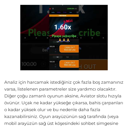
Analiz için harcamak istediğiniz çok fazla boş zamanınız
varsa, listelenen parametreler size yardımcı olacaktır.
Diğer çoğu zamanlı oyunun aksine, Aviator slotu hızıyla
övünür. Uçak ne kadar yükseğe çıkarsa, bahis çarpanları
o kadar yüksek olur ve bu nedenle daha fazla
kazanabilirsiniz. Oyun arayüzünün sağ tarafında (veya
mobil arayüzün sağ üst köşesindeki sohbet simgesine