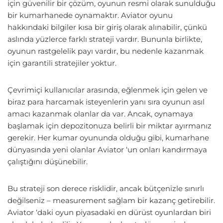
için güvenilir bir çözüm, oyunun resmi olarak sunulduğu
bir kumarhanede oynamaktır. Aviator oyunu
hakkındaki bilgiler kısa bir giriş olarak alınabilir, çünkü
aslında yüzlerce farklı strateji vardır. Bununla birlikte,
oyunun rastgelelik payı vardır, bu nedenle kazanmak
için garantili stratejiler yoktur.
Çevrimiçi kullanıcılar arasında, eğlenmek için gelen ve
biraz para harcamak isteyenlerin yanı sıra oyunun asıl
amacı kazanmak olanlar da var. Ancak, oynamaya
başlamak için depozitonuza belirli bir miktar ayırmanız
gerekir. Her kumar oyununda olduğu gibi, kumarhane
dünyasında yeni olanlar Aviator ‘un onları kandırmaya
çalıştığını düşünebilir.
Bu strateji son derece risklidir, ancak bütçenizle sınırlı
değilseniz – measurement sağlam bir kazanç getirebilir.
Aviator ‘daki oyun piyasadaki en dürüst oyunlardan biri