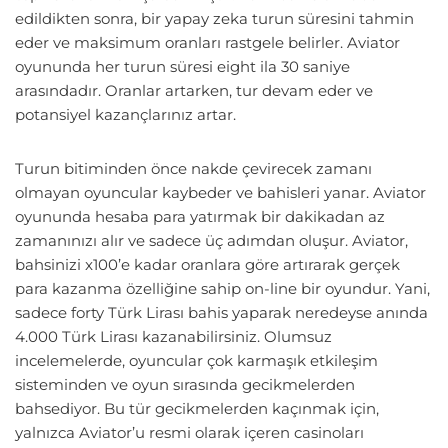
edildikten sonra, bir yapay zeka turun süresini tahmin
eder ve maksimum oranları rastgele belirler. Aviator
oyununda her turun süresi eight ila 30 saniye
arasındadır. Oranlar artarken, tur devam eder ve
potansiyel kazançlarınız artar.
Turun bitiminden önce nakde çevirecek zamanı
olmayan oyuncular kaybeder ve bahisleri yanar. Aviator
oyununda hesaba para yatırmak bir dakikadan az
zamanınızı alır ve sadece üç adımdan oluşur. Aviator,
bahsinizi x100’e kadar oranlara göre artırarak gerçek
para kazanma özelliğine sahip on-line bir oyundur. Yani,
sadece forty Türk Lirası bahis yaparak neredeyse anında
4.000 Türk Lirası kazanabilirsiniz. Olumsuz
incelemelerde, oyuncular çok karmaşık etkileşim
sisteminden ve oyun sırasında gecikmelerden
bahsediyor. Bu tür gecikmelerden kaçınmak için,
yalnızca Aviator’u resmi olarak içeren casinoları