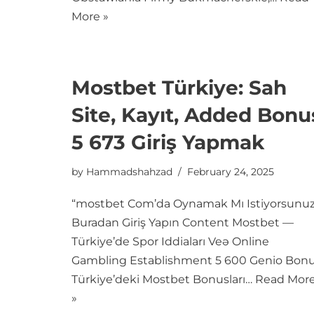
More »
Mostbet Türkiye: Sah
Site, Kayıt, Added Bonu
5 673 Giriş Yapmak
by
Hammadshahzad
February 24, 2025
“mostbet Com’da Oynamak Mı Istiyorsunu
Buradan Giriş Yapın Content Mostbet —
Türkiye’de Spor Iddiaları Veə Online
Gambling Establishment 5 600 Genio Bon
Türkiye’deki Mostbet Bonusları…
Read Mor
»