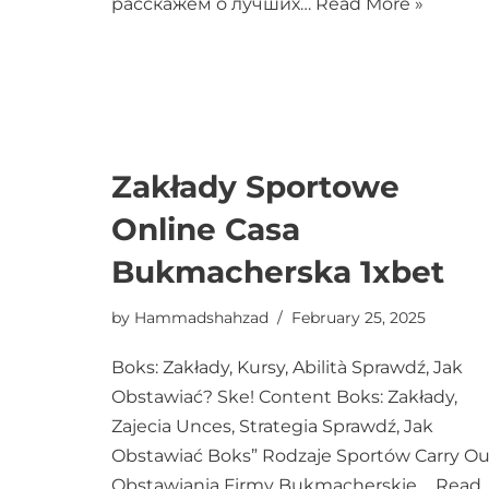
расскажем о лучших…
Read More »
Zakłady Sportowe
Online Casa
Bukmacherska 1xbet
by
Hammadshahzad
February 25, 2025
Boks: Zakłady, Kursy, Abilità Sprawdź, Jak
Obstawiać? Ske! Content Boks: Zakłady,
Zajecia Unces, Strategia Sprawdź, Jak
Obstawiać Boks” Rodzaje Sportów Carry Ou
Obstawiania Firmy Bukmacherskie,…
Read