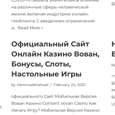
COVID-19 оказала значительное влияние
B
на различные сферы человеческой
жизни, включая индустрию онлайн-
гемблинга. С введением ограничений
и…
Read More »
Официальный Сайт
Онлайн Казино Вован,
Бонусы, Слоты,
b
Настольные Игры
“
B
by
Hammadshahzad
February 24, 2025
M
официального Сайт Мобильная Версия
B
Вован Казино Content Vovan Casino Как
U
t
Начать Игру? Мобильная Версия Казино