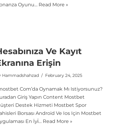
onanza Oyunu…
Read More »
Hesabınıza Ve Kayıt
Ekranına Erişin
y
Hammadshahzad
February 24, 2025
mostbet Com’da Oynamak Mı Istiyorsunuz?
uradan Giriş Yapın Content Mostbet
üşteri Destek Hizmeti Mostbet Spor
ahisleri Borsası Android Ve Ios Için Mostbet
ygulaması En İyi̇…
Read More »