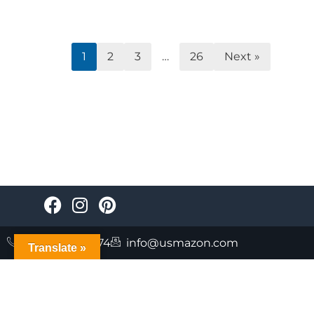
1
2
3
…
26
Next »
+447723085874
info@usmazon.com
Translate »