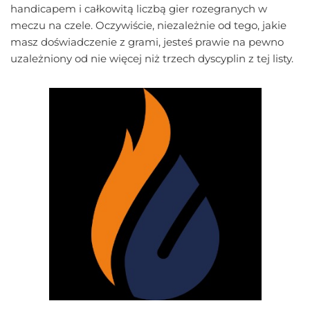
handicapem i całkowitą liczbą gier rozegranych w
meczu na czele. Oczywiście, niezależnie od tego, jakie
masz doświadczenie z grami, jesteś prawie na pewno
uzależniony od nie więcej niż trzech dyscyplin z tej listy.