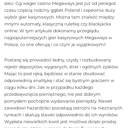
sieci. Gg wager casino Megaways jest już od jakiegoś
czasu częścią rodziny ggbet Poland i zapewnia duży
wybór gier kasynowych. Można tam znaleźć między
innymi automaty, klasyczną ruletkę czy blackjacka
online. W tym artykule dokonamy przeglądu
najpopularniejszych gier kasynowych Megaways w
Polsce, co one oferują i co czyni je wyjątkowymi!
Postaraj się prowadzić ładny, czysty i rozbudowany
rejestr depozytów, wygranych, strat i ogólnych zysków.
Mając to pod ręką, będziesz w stanie zbudować
odpowiednią analitykę i stać się bystrym graczem w
ciągu kilku dni. Jak w przypadku każdego
przedsięwzięcia pieniężnego, nie jest dobrym
pomysłem pochopne wydawanie pieniędzy. Nawet
zawodowi hazardziści pozostają ostrożni na nieznanych
rynkach i skalują stawki odpowiednio do ich wyników.
Wypłata niewielkich kwot jest możliwa dzięki prostej