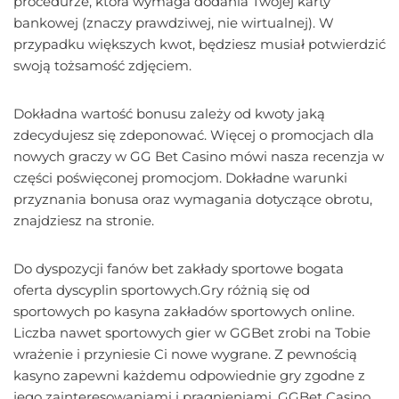
procedurze, która wymaga dodania Twojej karty
bankowej (znaczy prawdziwej, nie wirtualnej). W
przypadku większych kwot, będziesz musiał potwierdzić
swoją tożsamość zdjęciem.
Dokładna wartość bonusu zależy od kwoty jaką
zdecydujesz się zdeponować. Więcej o promocjach dla
nowych graczy w GG Bet Casino mówi nasza recenzja w
części poświęconej promocjom. Dokładne warunki
przyznania bonusa oraz wymagania dotyczące obrotu,
znajdziesz na stronie.
Do dyspozycji fanów bet zakłady sportowe bogata
oferta dyscyplin sportowych.Gry różnią się od
sportowych po kasyna zakładów sportowych online.
Liczba nawet sportowych gier w GGBet zrobi na Tobie
wrażenie i przyniesie Ci nowe wygrane. Z pewnością
kasyno zapewni każdemu odpowiednie gry zgodne z
jego zainteresowaniami i pragnieniami. GGBet Casino