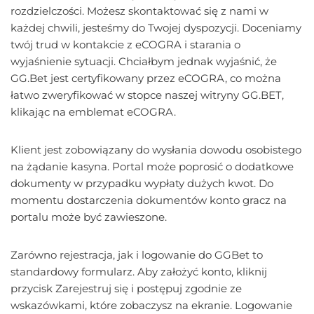
rozdzielczości. Możesz skontaktować się z nami w
każdej chwili, jesteśmy do Twojej dyspozycji. Doceniamy
twój trud w kontakcie z eCOGRA i starania o
wyjaśnienie sytuacji. Chciałbym jednak wyjaśnić, że
GG.Bet jest certyfikowany przez eCOGRA, co można
łatwo zweryfikować w stopce naszej witryny GG.BET,
klikając na emblemat eCOGRA.
Klient jest zobowiązany do wysłania dowodu osobistego
na żądanie kasyna. Portal może poprosić o dodatkowe
dokumenty w przypadku wypłaty dużych kwot. Do
momentu dostarczenia dokumentów konto gracz na
portalu może być zawieszone.
Zarówno rejestracja, jak i logowanie do GGBet to
standardowy formularz. Aby założyć konto, kliknij
przycisk Zarejestruj się i postępuj zgodnie ze
wskazówkami, które zobaczysz na ekranie. Logowanie