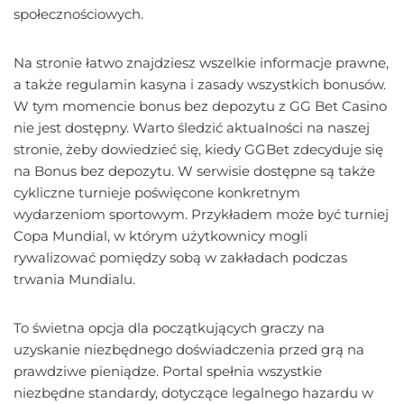
społecznościowych.
Na stronie łatwo znajdziesz wszelkie informacje prawne,
a także regulamin kasyna i zasady wszystkich bonusów.
W tym momencie bonus bez depozytu z GG Bet Casino
nie jest dostępny. Warto śledzić aktualności na naszej
stronie, żeby dowiedzieć się, kiedy GGBet zdecyduje się
na Bonus bez depozytu. W serwisie dostępne są także
cykliczne turnieje poświęcone konkretnym
wydarzeniom sportowym. Przykładem może być turniej
Copa Mundial, w którym użytkownicy mogli
rywalizować pomiędzy sobą w zakładach podczas
trwania Mundialu.
To świetna opcja dla początkujących graczy na
uzyskanie niezbędnego doświadczenia przed grą na
prawdziwe pieniądze. Portal spełnia wszystkie
niezbędne standardy, dotyczące legalnego hazardu w