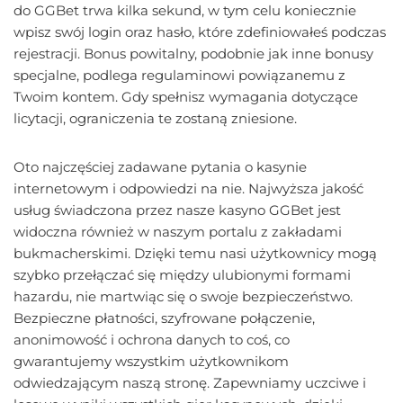
do GGBet trwa kilka sekund, w tym celu koniecznie
wpisz swój login oraz hasło, które zdefiniowałeś podczas
rejestracji. Bonus powitalny, podobnie jak inne bonusy
specjalne, podlega regulaminowi powiązanemu z
Twoim kontem. Gdy spełnisz wymagania dotyczące
licytacji, ograniczenia te zostaną zniesione.
Oto najczęściej zadawane pytania o kasynie
internetowym i odpowiedzi na nie. Najwyższa jakość
usług świadczona przez nasze kasyno GGBet jest
widoczna również w naszym portalu z zakładami
bukmacherskimi. Dzięki temu nasi użytkownicy mogą
szybko przełączać się między ulubionymi formami
hazardu, nie martwiąc się o swoje bezpieczeństwo.
Bezpieczne płatności, szyfrowane połączenie,
anonimowość i ochrona danych to coś, co
gwarantujemy wszystkim użytkownikom
odwiedzającym naszą stronę. Zapewniamy uczciwe i