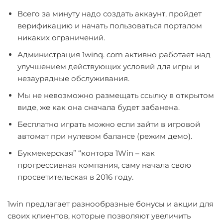
Всего за минуту надо создать аккаунт, пройдет
верификацию и начать пользоваться порталом
никаких ограничений.
Администрация 1winq. com активно работает над
улучшением действующих условий для игры и
незаурядные обслуживания.
Мы не невозможно размещать ссылку в открытом
виде, же как она сначала будет забанена.
Бесплатно играть можно если зайти в игровой
автомат при нулевом балансе (режим демо).
Букмекерская” “контора 1Win – как
прогрессивная компания, саму начала свою
просветительская в 2016 году.
1win предлагает разнообразные бонусы и акции для
своих клиентов, которые позволяют увеличить