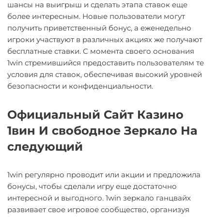
шансы на выигрыш и сделать этапа ставок еще
более интересным. Новые пользователи могут
получить приветственный бонус, а еженедельно
игроки участвуют в различных акциях же получают
бесплатные ставки. С момента своего основания
1win стремившийся предоставить пользователям те
условия для ставок, обеспечивая высокий уровней
безопасности и конфиденциальности.
Официальный Сайт Казино
1вин И свободное Зеркало На
следующий
1win регулярно проводит или акции и предложила
бонусы, чтобы сделали игру еще достаточно
интересной и выгодного. 1win зеркало ганцвайх
развивает свое игровое сообщество, организуя