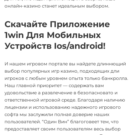
онлайн-казино станет идеальным выбором.
Скачайте Приложение
1win Для Мобильных
Устройств Ios/android!
И нашем игровом портале вы найдете длиннющий
выбор популярных игр казино, подходящих дли
игроков с любым уровнем опыта только банкролла.
Наш главной приоритет — содержать вам
удовольствие а развлечение в безопасновато и
ответственной игровой среде. Благодаря наличию
лицензии и использованию надежного игрового
софта мы заслужили полная доверие наших
пользователей. “Один Вин” благоговеет тем, что
предоставляет своим пользователям весь выбор