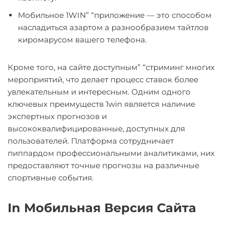
Мобильное 1WIN” “приложение — это способом
насладиться азартом а разнообразием тайтлов
киромарусом вашего телефона.
Кроме того, на сайте доступным” “стриминг многих
мероприятий, что делает процесс ставок более
увлекательным и интересным. Одним одного
ключевых преимуществ 1win является наличие
экспертных прогнозов и
высококвалифицированные, доступных для
пользователей. Платформа сотрудничает
пиппардом профессиональными аналитиками, них
предоставляют точные прогнозы на различные
спортивные события.
In Мобильная Версия Сайта