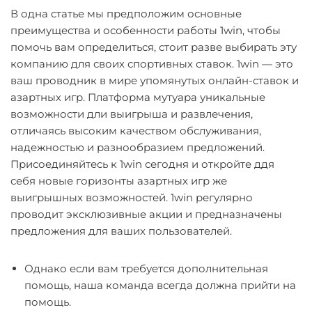
В одна статье мы предположим основные
преимущества и особенности работы 1win, чтобы
помочь вам определиться, стоит разве выбирать эту
компанию для своих спортивных ставок. 1win — это
ваш проводник в мире упомянутых онлайн-ставок и
азартных игр. Платформа мутуара уникальные
возможности дли выигрыша и развлечения,
отличаясь высоким качеством обслуживания,
надежностью и разнообразием предложений.
Присоединяйтесь к 1win сегодня и откройте ддя
себя новые горизонты азартных игр же
выигрышных возможностей. 1win регулярно
проводит эксклюзивные акции и предназначены
предложения для ваших пользователей.
Однако если вам требуется дополнительная
помощь, наша команда всегда должна прийти на
помощь.