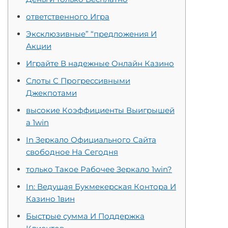
ответственного Игра
Эксклюзивные” “предложения И
Акции
Играйте В надежные Онлайн Казино
Слоты С Прогрессивными
Джекпотами
высокие Коэффициенты Выигрышей
а 1win
In Зеркало Официального Сайта
свободное На Сегодня
только Такое Рабочее Зеркало 1win?
In: Ведущая Букмекерская Контора И
Казино 1вин
Быстрые сумма И Поддержка