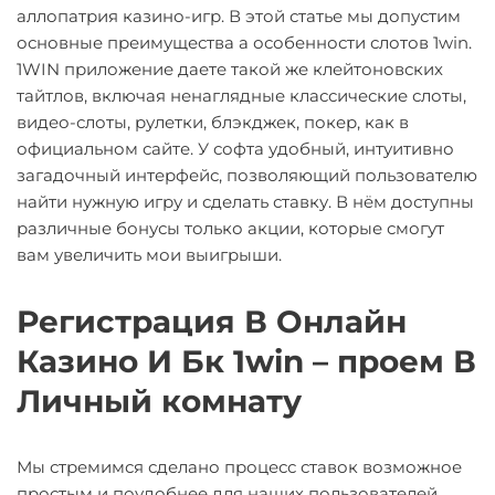
аллопатрия казино-игр. В этой статье мы допустим
основные преимущества а особенности слотов 1win.
1WIN приложение даете такой же клейтоновских
тайтлов, включая ненаглядные классические слоты,
видео-слоты, рулетки, блэкджек, покер, как в
официальном сайте. У софта удобный, интуитивно
загадочный интерфейс, позволяющий пользователю
найти нужную игру и сделать ставку. В нём доступны
различные бонусы только акции, которые смогут
вам увеличить мои выигрыши.
Регистрация В Онлайн
Казино И Бк 1win – проем В
Личный комнату
Мы стремимся сделано процесс ставок возможное
простым и поудобнее для наших пользователей.