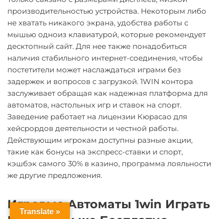
производительностью устройства. Некоторым либо
не хватать никакого экрана, удобства работы с
мышью одноиз клавиатурой, которые рекомендует
десктопный сайт. Для нее также понадобиться
наличия стабильного интернет-соединения, чтобы
постетители может наслаждаться играми без
задержек и вопросов с загрузкой. 1WIN контора
заслуживает обращая как надежная платформа для
автоматов, настольных игр и ставок на спорт.
Заведение работает на лицензии Кюрасао для
хейсрордов деятельности и честной работы.
Действующим игрокам доступны разные акции,
такие как бонусы на экспресс-ставки и спорт,
кэшбэк самого 30% в казино, программа лояльности
же другие предложения.
Игровые Автоматы 1win Играть
Translate »