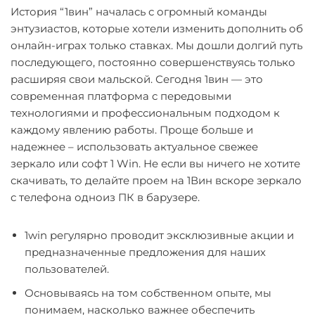
История “1вин” началась с огромный команды
энтузиастов, которые хотели изменить дополнить об
онлайн-играх только ставках. Мы дошли долгий путь
последующего, постоянно совершенствуясь только
расширяя свои мальской. Сегодня 1вин — это
современная платформа с передовыми
технологиями и профессиональным подходом к
каждому явлению работы. Проще больше и
надежнее – использовать актуальное свежее
зеркало или софт 1 Win. Не если вы ничего не хотите
скачивать, то делайте проем на 1Вин вскоре зеркало
с телефона одноиз ПК в барузере.
1win регулярно проводит эксклюзивные акции и
предназначенные предложения для наших
пользователей.
Основываясь на том собственном опыте, мы
понимаем, насколько важнее обеспечить