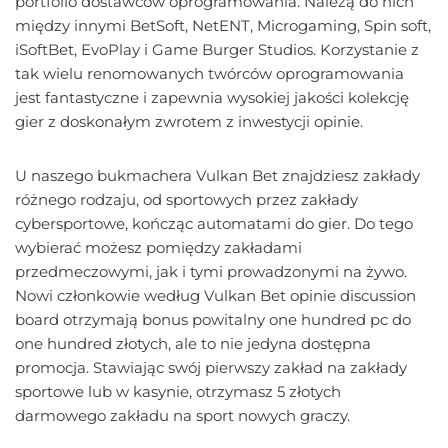
portfolio dostawców oprogramowania. Należą do nich
między innymi BetSoft, NetENT, Microgaming, Spin soft,
iSoftBet, EvoPlay i Game Burger Studios. Korzystanie z
tak wielu renomowanych twórców oprogramowania
jest fantastyczne i zapewnia wysokiej jakości kolekcję
gier z doskonałym zwrotem z inwestycji opinie.
U naszego bukmachera Vulkan Bet znajdziesz zakłady
różnego rodzaju, od sportowych przez zakłady
cybersportowe, kończąc automatami do gier. Do tego
wybierać możesz pomiędzy zakładami
przedmeczowymi, jak i tymi prowadzonymi na żywo.
Nowi członkowie według Vulkan Bet opinie discussion
board otrzymają bonus powitalny one hundred pc do
one hundred złotych, ale to nie jedyna dostępna
promocja. Stawiając swój pierwszy zakład na zakłady
sportowe lub w kasynie, otrzymasz 5 złotych
darmowego zakładu na sport nowych graczy.