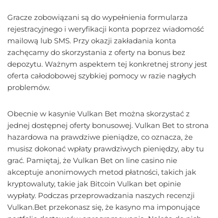
Gracze zobowiązani są do wypełnienia formularza
rejestracyjnego i weryfikacji konta poprzez wiadomość
mailową lub SMS. Przy okazji zakładania konta
zachęcamy do skorzystania z oferty na bonus bez
depozytu. Ważnym aspektem tej konkretnej strony jest
oferta całodobowej szybkiej pomocy w razie nagłych
problemów.
Obecnie w kasynie Vulkan Bet można skorzystać z
jednej dostępnej oferty bonusowej. Vulkan Bet to strona
hazardowa na prawdziwe pieniądze, co oznacza, że
musisz dokonać wpłaty prawdziwych pieniędzy, aby tu
grać. Pamiętaj, że Vulkan Bet on line casino nie
akceptuje anonimowych metod płatności, takich jak
kryptowaluty, takie jak Bitcoin Vulkan bet opinie
wypłaty. Podczas przeprowadzania naszych recenzji
Vulkan.Bet przekonasz się, że kasyno ma imponujące