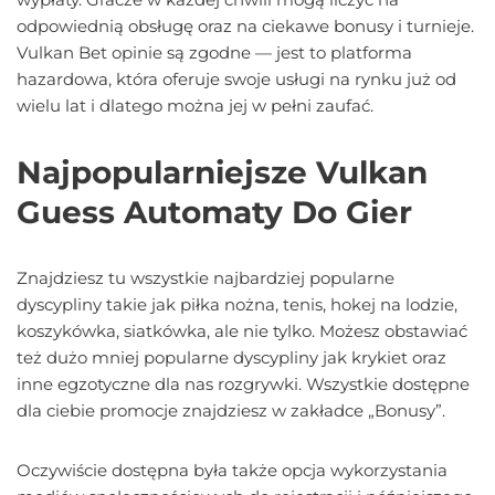
odpowiednią obsługę oraz na ciekawe bonusy i turnieje.
Vulkan Bet opinie są zgodne — jest to platforma
hazardowa, która oferuje swoje usługi na rynku już od
wielu lat i dlatego można jej w pełni zaufać.
Najpopularniejsze Vulkan
Guess Automaty Do Gier
Znajdziesz tu wszystkie najbardziej popularne
dyscypliny takie jak piłka nożna, tenis, hokej na lodzie,
koszykówka, siatkówka, ale nie tylko. Możesz obstawiać
też dużo mniej popularne dyscypliny jak krykiet oraz
inne egzotyczne dla nas rozgrywki. Wszystkie dostępne
dla ciebie promocje znajdziesz w zakładce „Bonusy”.
Oczywiście dostępna była także opcja wykorzystania