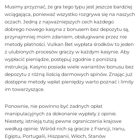
Musimy przyznać, że gra tego typu jest jeszcze bardziej
wciągająca, ponieważ wszystko rozgrywa się na naszych
oczach. Jedną z najważniejszych cech każdego
dobrego nowego kasyna z bonusem bez depozytu są,
przynajmniej moim zdaniem, obsługiwane przez nie
metody płatności. Vulkan Bet wypłata środków to jeden
z ulubionych procesów graczy w każdym kasynie. Aby
wypłacić pieniądze, postępuj zgodnie z poniższą
instrukcją. Kasyno posiada wiele wariantów bonusu bez
depozytu z różną ilością darmowych spinów. Znając już
dostępne metody wpłat pieniędzy warto poznać i limity
im towarzyszące.
Ponownie, nie powinno być żadnych opłat
manipulacyjnych za dokonanie wypłaty z opinie.
Niestety, istnieją tutaj pewne ograniczenia krajowe
według opinie. Wśród nich są gracze z Francji, Iranu,
Egiptu, Portugalii, Hiszpanii, Włoch, Stanów