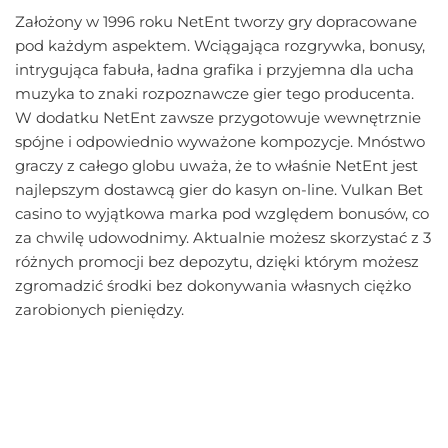
Założony w 1996 roku NetEnt tworzy gry dopracowane
pod każdym aspektem. Wciągająca rozgrywka, bonusy,
intrygująca fabuła, ładna grafika i przyjemna dla ucha
muzyka to znaki rozpoznawcze gier tego producenta.
W dodatku NetEnt zawsze przygotowuje wewnętrznie
spójne i odpowiednio wyważone kompozycje. Mnóstwo
graczy z całego globu uważa, że to właśnie NetEnt jest
najlepszym dostawcą gier do kasyn on-line. Vulkan Bet
casino to wyjątkowa marka pod względem bonusów, co
za chwilę udowodnimy. Aktualnie możesz skorzystać z 3
różnych promocji bez depozytu, dzięki którym możesz
zgromadzić środki bez dokonywania własnych ciężko
zarobionych pieniędzy.