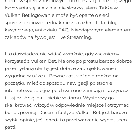
mediów społecznościowych do rejestracji i późniejszego
logowania się, ale z niej nie skorzystałem. Także w
Vulkan Bet logowanie może być oparte o sieci
społecznościowe. Jednak nie znalazłem tutaj bloga
kasynowego, ani działu FAQ. Nieodłącznym elementem
zakładów na żywo jest Live Streaming.
I to doświadczenie widać wyraźnie, gdy zaczniemy
korzystać z Vulkan Bet. Ma ono po prostu bardzo dobrze
przemyślaną ofertę, jest dobrze zaprojektowane i
wygodne w użyciu. Pewne zastrzeżenia można na
początku mieć do sposobu nawigacji po stronie
internetowej, ale już po chwili one zanikają i zaczynasz
tutaj czuć się jak u siebie w domu. Wystarczy go
skalibrować, włożyć w odpowiednie miejsce i otrzymać
bonus później. Docenili fakt, że Vulkan Bet jest bardzo
szybki opinie, jeśli chodzi o przetwarzanie wypłat teen
patti.