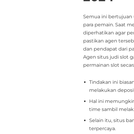
Semua ini bertujua
para pemain. Saat mem
diperhatikan agar p
pastikan agen terseb
dan pendapat dari p
Agen situs judi slot
permainan slot secara
Tindakan ini biasa
melakukan deposit 
Hal ini memungki
time sambil melak
Selain itu, situs
terpercaya.