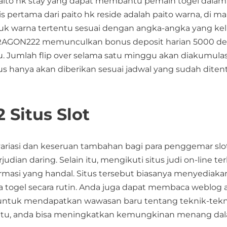
paito hk stay yang dapat membantu pemain togel dala
is pertama dari paito hk reside adalah paito warna, di 
uk warna tertentu sesuai dengan angka-angka yang kelu
e DRAGON222 memunculkan bonus deposit harian 5000 d
bu. Jumlah flip over selama satu minggu akan diakumul
us hanya akan diberikan sesuai jadwal yang sudah dite
 Situs Slot
ariasi dan keseruan tambahan bagi para penggemar slo
judian daring. Selain itu, mengikuti situs judi on-line t
masi yang handal. Situs tersebut biasanya menyediakan
a togel secara rutin. Anda juga dapat membaca weblog at
 untuk mendapatkan wawasan baru tentang teknik-tekni
itu, anda bisa meningkatkan kemungkinan menang dala