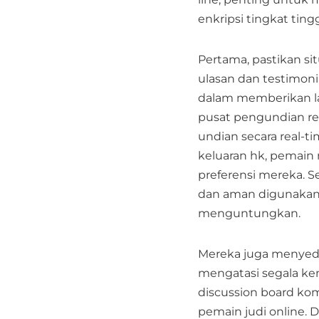
enkripsi tingkat tin
Pertama, pastikan sit
ulasan dan testimoni
dalam memberikan la
pusat pengundian re
undian secara real-t
keluaran hk, pemain 
preferensi mereka. S
dan aman digunakan 
menguntungkan.
Mereka juga menyed
mengatasi segala ken
discussion board kom
pemain judi online. D