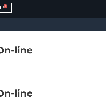
0
On-line
On-line