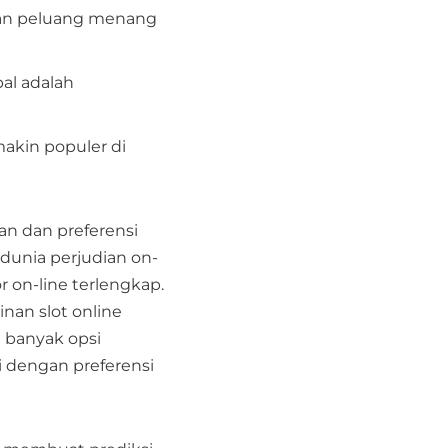
kan peluang menang
bal adalah
makin populer di
an dan preferensi
 dunia perjudian on-
r on-line terlengkap.
nan slot online
 banyak opsi
 dengan preferensi