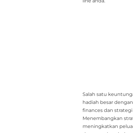
line anda.
Salah satu keuntun
hadiah besar dengan
finances dan strategi
Menembangkan strateg
meningkatkan peluang