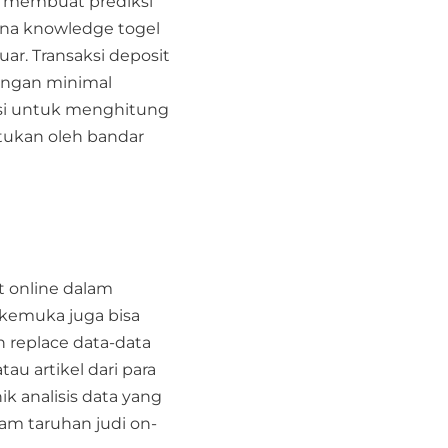
m membuat prediksi
mana knowledge togel
ar. Transaksi deposit
engan minimal
asi untuk menghitung
ntukan oleh bandar
t online dalam
erkemuka juga bisa
 replace data-data
au artikel dari para
k analisis data yang
m taruhan judi on-