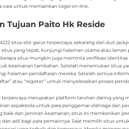
ra-cara untuk memainkan togel on-line.
n Tujuan Paito Hk Reside
2 situs slot gacor terpercaya, sekarang dari duit jackpo
itus yang tepat, kunjungi halaman utama atau laman 
erapa situs mungkin juga meminta verifikasi identitas 
tuk keamanan tambahan. Setelah menemukan situs yan
i halaman pendaftaran mereka. Setelah semua informas
aftar” atau “register” untuk menyelesaikan proses penda
ine terpercaya merupakan platform taruhan daring yang
ainan sepakbola untuk para penggemar olahraga dan pec
g baik dan jaminan keamanan, situs ini memberikan pe
n adil bagi para pemainnya. Saat memilih situs untuk
 mencari yang terbaik dan terpercaya. Mereka mengguna