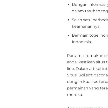
Dengan informasi
dalam taruhan toge
Salah satu perbeda
keamanannya.
Bermain togel hong
Indonesia.
Pertama, temukan sit
anda. Pastikan situs 
line. Dalam artikel i
Situs judi slot gaco
dengan kualitas terb
permainan yang ters
mereka.