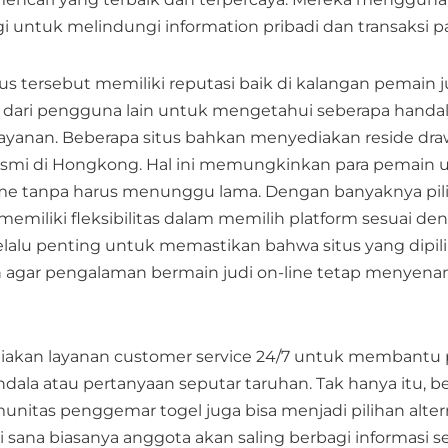
ggi untuk melindungi information pribadi dan transaksi 
us tersebut memiliki reputasi baik di kalangan pemain jud
 dari pengguna lain untuk mengetahui seberapa handal
yanan. Beberapa situs bahkan menyediakan reside dra
smi di Hongkong. Hal ini memungkinkan para pemain un
ime tanpa harus menunggu lama. Dengan banyaknya pilih
memiliki fleksibilitas dalam memilih platform sesuai 
elalu penting untuk memastikan bahwa situs yang dipili
agar pengalaman bermain judi on-line tetap menyena
iakan layanan customer service 24/7 untuk membantu
dala atau pertanyaan seputar taruhan. Tak hanya itu, 
unitas penggemar togel juga bisa menjadi pilihan altern
i sana biasanya anggota akan saling berbagi informasi s