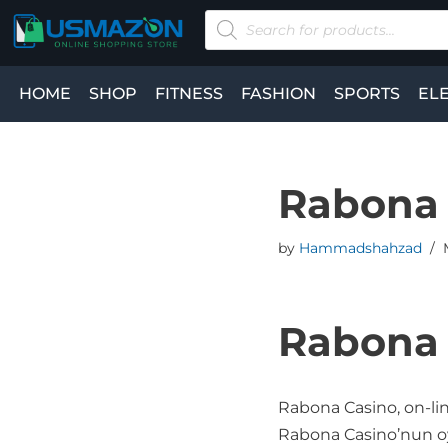
Skip
to
HOME
SHOP
FITNESS
FASHION
SPORTS
EL
content
Rabona
by
Hammadshahzad
Rabona
Rabona Casino, on-li
Rabona Casino’nun oyu