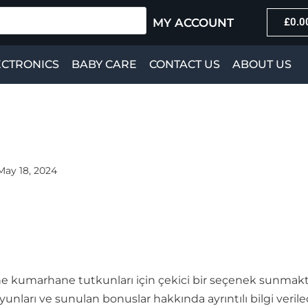
MY ACCOUNT
£
0.0
ECTRONICS
BABY CARE
CONTACT US
ABOUT US
May 18, 2024
ne kumarhane tutkunları için çekici bir seçenek sunmak
nları ve sunulan bonuslar hakkında ayrıntılı bilgi veril