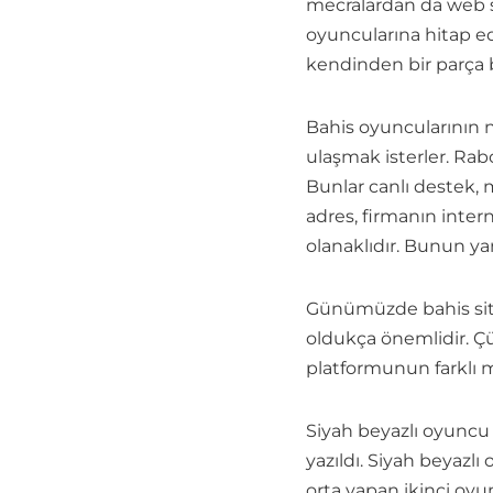
mecralardan da web si
oyuncularına hitap ed
kendinden bir parça b
Bahis oyuncularının n
ulaşmak isterler. Rab
Bunlar canlı destek, m
adres, firmanın inter
olanaklıdır. Bunun yan
Günümüzde bahis sitel
oldukça önemlidir. Çü
platformunun farklı 
Siyah beyazlı oyuncu 
yazıldı. Siyah beyazlı
orta yapan ikinci oyu