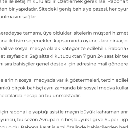
te ile iletişim kurulabilir. Özetlemek gerekirse, Rabona
en bir yapıdadır. Sitedeki geniş bahis yelpazesi, her o
ulmasını sağlar.
eredeyse tamamı, üye oldukları sitelerin müşteri hizmet
ona iletişim seçenekleri kapsamında oyunculara birkaç o
ail ve sosyal medya olarak kategorize edilebilir. Rabona c
net sayfasıdır. Sağ alttaki kutucuktan 7 gün 24 saat bir t
ı sıra bahisçiler genel destek için adresine mail gönderebi
erinin sosyal medyada varlık göstermeleri, tercih edilebi
nkü birçok bahisçi aynı zamanda bir sosyal medya kullan
mecralarda hesapları bulunmaktadır.
için rabona ile yaptığı asistle maçın büyük kahramanları
 oyuncu, bu sezon Avrupa’nın beş büyük ligi ve Süper Lig’d
ncu oldu. Rabona kayıt işlemi özelinde bahisçilerden herh