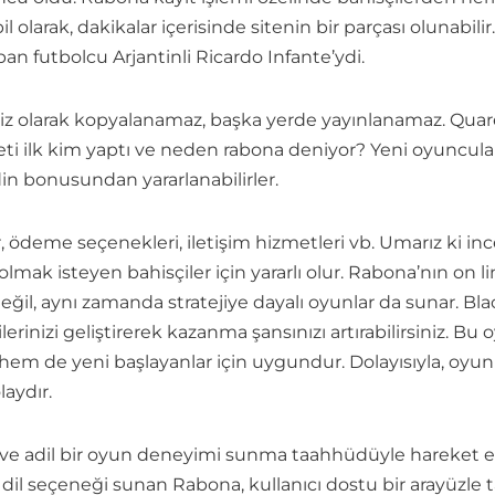
 olarak, dakikalar içerisinde sitenin bir parçası olunabil
pan futbolcu Arjantinli Ricardo Infante’ydi.
siz olarak kopyalanamaz, başka yerde yayınlanamaz. Quare
i ilk kim yaptı ve neden rabona deniyor? Yeni oyuncular,
in bonusundan yararlanabilirler.
 ödeme seçenekleri, iletişim hizmetleri vb. Umarız ki i
olmak isteyen bahisçiler için yararlı olur. Rabona’nın on li
eğil, aynı zamanda stratejiye dayalı oyunlar da sunar. Bla
ilerinizi geliştirerek kazanma şansınızı artırabilirsiniz. Bu
em de yeni başlayanlar için uygundur. Dolayısıyla, oyun 
aydır.
 ve adil bir oyun deneyimi sunma taahhüdüyle hareket e
 dil seçeneği sunan Rabona, kullanıcı dostu bir arayüzle 