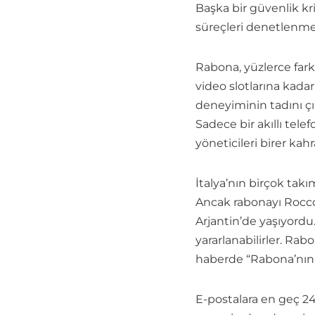
Başka bir güvenlik kri
süreçleri denetlenm
Rabona, yüzlerce fark
video slotlarına kadar
deneyiminin tadını çık
Sadece bir akıllı tel
yöneticileri birer kah
İtalya’nın birçok ta
Ancak rabonayı Rocco
Arjantin’de yaşıyordu
yararlanabilirler. Ra
haberde “Rabona’nın k
E-postalara en geç 24