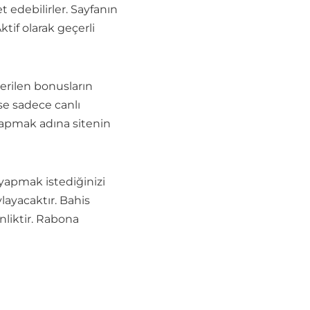
et edebilirler. Sayfanın
tif olarak geçerli
verilen bonusların
se sadece canlı
yapmak adına sitenin
 yapmak istediğinizi
layacaktır. Bahis
nliktir. Rabona