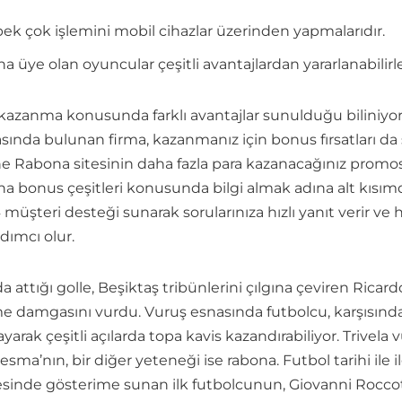
pek çok işlemini mobil cihazlar üzerinden yapmalarıdır.
üye olan oyuncular çeşitli avantajlardan yararlanabilirle
 kazanma konusunda farklı avantajlar sunulduğu biliniyor.
arasında bulunan firma, kazanmanız için bonus fırsatları d
ine Rabona sitesinin daha fazla para kazanacağınız promo
a bonus çeşitleri konusunda bilgi almak adına alt kısım
24 müşteri desteği sunarak sorularınıza hızlı yanıt verir ve
dımcı olur.
a attığı golle, Beşiktaş tribünlerini çılgına çeviren Rica
me damgasını vurdu. Vuruş esnasında futbolcu, karşısın
rak çeşitli açılarda topa kavis kazandırabiliyor. Trivela v
ma’nın, bir diğer yeteneği ise rabona. Futbol tarihi ile il
esinde gösterime sunan ilk futbolcunun, Giovanni Roccot