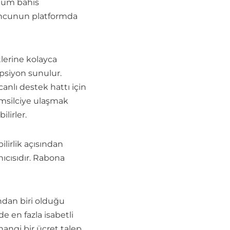
 tüm bahis
yuncunun platformda
lerine kolayca
psiyon sunulur.
anlı destek hattı için
emsilciye ulaşmak
lirler.
lirlik açısından
ıcısıdır. Rabona
ndan biri olduğu
e en fazla isabetli
angi bir ücret talep