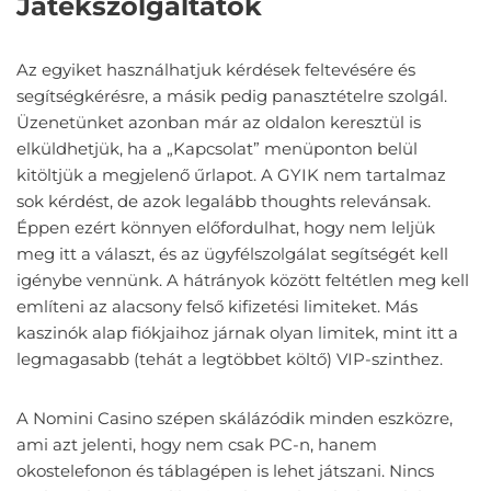
Játékszolgáltatók
Az egyiket használhatjuk kérdések feltevésére és
segítségkérésre, a másik pedig panasztételre szolgál.
Üzenetünket azonban már az oldalon keresztül is
elküldhetjük, ha a „Kapcsolat” menüponton belül
kitöltjük a megjelenő űrlapot. A GYIK nem tartalmaz
sok kérdést, de azok legalább thoughts relevánsak.
Éppen ezért könnyen előfordulhat, hogy nem leljük
meg itt a választ, és az ügyfélszolgálat segítségét kell
igénybe vennünk. A hátrányok között feltétlen meg kell
említeni az alacsony felső kifizetési limiteket. Más
kaszinók alap fiókjaihoz járnak olyan limitek, mint itt a
legmagasabb (tehát a legtöbbet költő) VIP-szinthez.
A Nomini Casino szépen skálázódik minden eszközre,
ami azt jelenti, hogy nem csak PC-n, hanem
okostelefonon és táblagépen is lehet játszani. Nincs