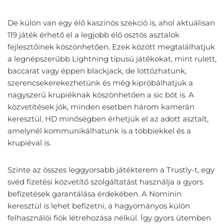
De külön van egy élő kaszinós szekció is, ahol aktuálisan
119 játék érhető el a legjobb élő osztós asztalok
fejlesztőinek köszönhetően. Ezek között megtalálhatjuk
a legnépszerűbb Lightning típusú játékokat, mint rulett,
baccarat vagy éppen blackjack, de lottózhatunk,
szerencsekerekezhetünk és még kipróbálhatjuk a
nagyszerű krupiéknak köszönhetően a sic bót is. A
közvetítések jók, minden esetben három kamerán
keresztül, HD minőségben érhetjük el az adott asztalt,
amelynél kommunikálhatunk is a többiekkel és a
krupiéval is.
Szinte az összes leggyorsabb játékterem a Trustly-t, egy
svéd fizetési közvetítő szolgáltatást használja a gyors
befizetések garantálása érdekében. A Nominin
keresztül is lehet befizetni, a hagyományos külön
felhasználói fiók létrehozása nélkül. Így gyors ütemben