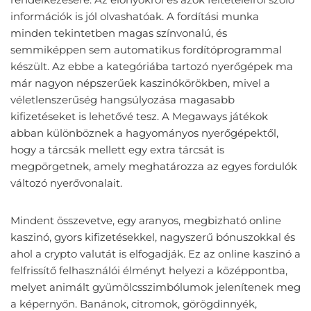
információk is jól olvashatóak. A fordítási munka
minden tekintetben magas színvonalú, és
semmiképpen sem automatikus fordítóprogrammal
készült. Az ebbe a kategóriába tartozó nyerőgépek ma
már nagyon népszerűek kaszinókörökben, mivel a
véletlenszerűség hangsúlyozása magasabb
kifizetéseket is lehetővé tesz. A Megaways játékok
abban különböznek a hagyományos nyerőgépektől,
hogy a tárcsák mellett egy extra tárcsát is
megpörgetnek, amely meghatározza az egyes fordulók
változó nyerővonalait.
Mindent összevetve, egy aranyos, megbizható online
kaszinó, gyors kifizetésekkel, nagyszerű bónuszokkal és
ahol a crypto valutát is elfogadják. Ez az online kaszinó a
felfrissítő felhasználói élményt helyezi a középpontba,
melyet animált gyümölcsszimbólumok jelenítenek meg
a képernyőn. Banánok, citromok, görögdinnyék,