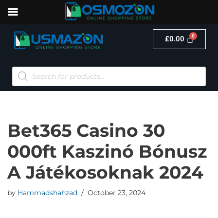
£
0.00
Skip
to
content
Bet365 Casino 30
000ft Kaszinó Bónusz
A Játékosoknak 2024
by
Hammadshahzad
October 23, 2024