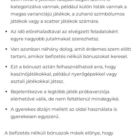
kategorizálva vannak, például külön listák vannak a
magas varianciájú játékok, a zuhanó szimbólumos
játékok vagy a scatter játékok számára.
Az idő előrehaladtával az elvégzett feladatokért
egyre nagyobb jutalmakat szerezhetsz.
Van azonban néhány dolog, amit érdemes szem előtt
tartani, amikor befizetés nélküli bónuszokat keresel.
Ezt a bónuszt aztán felhasználhatod arra, hogy
kaszinójátékokkal, például nyerőgépekkel vagy
asztali játékokkal játssz.
Bejelentkezve a legtöbb játék próbaverziója
elérhetővé válik, de nem feltétlenül mindegyiké.
A gyerekes dizájn mellett az oldal használata is
gyerekesen egyszerű.
A befizetés nélküli bónuszok másik előnye, hogy