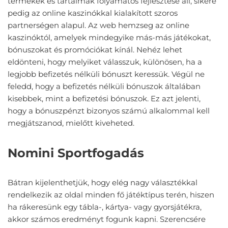
termékek és tartalmak folyamatos fejlesztése áll, sikere
pedig az online kaszinókkal kialakított szoros
partnerségen alapul. Az web hemzseg az online
kaszinóktól, amelyek mindegyike más-más játékokat,
bónuszokat és promóciókat kínál. Nehéz lehet
eldönteni, hogy melyiket válasszuk, különösen, ha a
legjobb befizetés nélküli bónuszt keressük. Végül ne
feledd, hogy a befizetés nélküli bónuszok általában
kisebbek, mint a befizetési bónuszok. Ez azt jelenti,
hogy a bónuszpénzt bizonyos számú alkalommal kell
megjátszanod, mielőtt kiveheted.
Nоmіnі Sроrtfоgаdás
Bátran kijelenthetjük, hogy elég nagy választékkal
rendelkezik az oldal minden fő játéktípus terén, hiszen
ha rákeresünk egy tábla-, kártya- vagy gyorsjátékra,
akkor számos eredményt fogunk kapni. Szerencsére