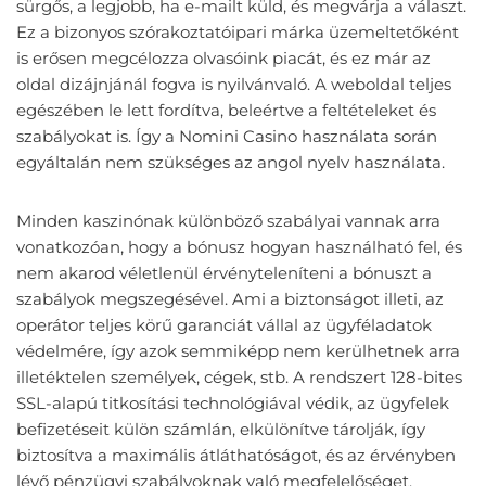
sürgős, a legjobb, ha e-mailt küld, és megvárja a választ.
Ez a bizonyos szórakoztatóipari márka üzemeltetőként
is erősen megcélozza olvasóink piacát, és ez már az
oldal dizájnjánál fogva is nyilvánvaló. A weboldal teljes
egészében le lett fordítva, beleértve a feltételeket és
szabályokat is. Így a Nomini Casino használata során
egyáltalán nem szükséges az angol nyelv használata.
Minden kaszinónak különböző szabályai vannak arra
vonatkozóan, hogy a bónusz hogyan használható fel, és
nem akarod véletlenül érvényteleníteni a bónuszt a
szabályok megszegésével. Ami a biztonságot illeti, az
operátor teljes körű garanciát vállal az ügyféladatok
védelmére, így azok semmiképp nem kerülhetnek arra
illetéktelen személyek, cégek, stb. A rendszert 128-bites
SSL-alapú titkosítási technológiával védik, az ügyfelek
befizetéseit külön számlán, elkülönítve tárolják, így
biztosítva a maximális átláthatóságot, és az érvényben
lévő pénzügyi szabályoknak való megfelelőséget.