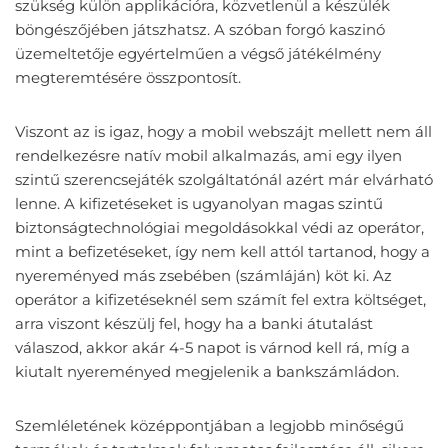
szükség külön applikációra, közvetlenül a készülék
böngészőjében játszhatsz. A szóban forgó kaszinó
üzemeltetője egyértelműen a végső játékélmény
megteremtésére összpontosít.
Viszont az is igaz, hogy a mobil webszájt mellett nem áll
rendelkezésre natív mobil alkalmazás, ami egy ilyen
szintű szerencsejáték szolgáltatónál azért már elvárható
lenne. A kifizetéseket is ugyanolyan magas szintű
biztonságtechnológiai megoldásokkal védi az operátor,
mint a befizetéseket, így nem kell attól tartanod, hogy a
nyereményed más zsebében (számláján) köt ki. Az
operátor a kifizetéseknél sem számít fel extra költséget,
arra viszont készülj fel, hogy ha a banki átutalást
válaszod, akkor akár 4-5 napot is várnod kell rá, míg a
kiutalt nyereményed megjelenik a bankszámládon.
Szemléletének középpontjában a legjobb minőségű