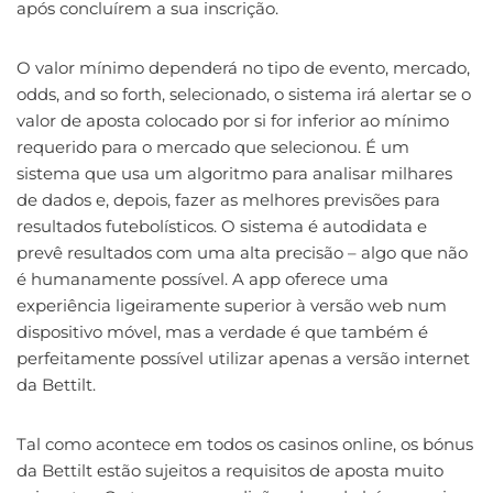
após concluírem a sua inscrição.
O valor mínimo dependerá no tipo de evento, mercado,
odds, and so forth, selecionado, o sistema irá alertar se o
valor de aposta colocado por si for inferior ao mínimo
requerido para o mercado que selecionou. É um
sistema que usa um algoritmo para analisar milhares
de dados e, depois, fazer as melhores previsões para
resultados futebolísticos. O sistema é autodidata e
prevê resultados com uma alta precisão – algo que não
é humanamente possível. A app oferece uma
experiência ligeiramente superior à versão web num
dispositivo móvel, mas a verdade é que também é
perfeitamente possível utilizar apenas a versão internet
da Bettilt.
Tal como acontece em todos os casinos online, os bónus
da Bettilt estão sujeitos a requisitos de aposta muito