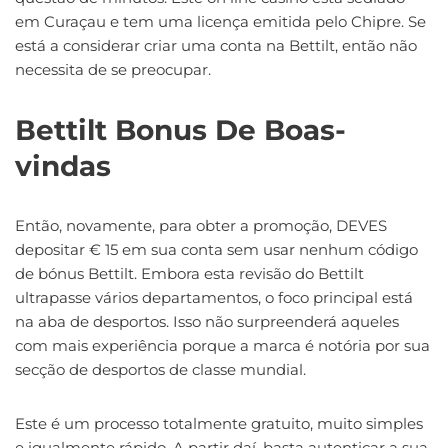
em Curaçau e tem uma licença emitida pelo Chipre. Se
está a considerar criar uma conta na Bettilt, então não
necessita de se preocupar.
Веttіlt Bоnus Dе Bоаs-
vіndаs
Então, novamente, para obter a promoção, DEVES
depositar € 15 em sua conta sem usar nenhum código
de bónus Bettilt. Embora esta revisão do Bettilt
ultrapasse vários departamentos, o foco principal está
na aba de desportos. Isso não surpreenderá aqueles
com mais experiência porque a marca é notória por sua
secção de desportos de classe mundial.
Este é um processo totalmente gratuito, muito simples
e igualmente rápido. A partir daí, basta autenticar a sua