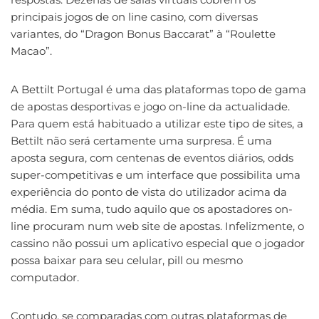
principais jogos de on line casino, com diversas
variantes, do “Dragon Bonus Baccarat” à “Roulette
Macao”.
A Bettilt Portugal é uma das plataformas topo de gama
de apostas desportivas e jogo on-line da actualidade.
Para quem está habituado a utilizar este tipo de sites, a
Bettilt não será certamente uma surpresa. É uma
aposta segura, com centenas de eventos diários, odds
super-competitivas e um interface que possibilita uma
experiência do ponto de vista do utilizador acima da
média. Em suma, tudo aquilo que os apostadores on-
line procuram num web site de apostas. Infelizmente, o
cassino não possui um aplicativo especial que o jogador
possa baixar para seu celular, pill ou mesmo
computador.
Contudo, se comparadas com outras plataformas de