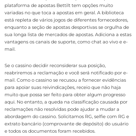
plataforma de apostas Bettilt tem opções muito
variadas no que toca a apostas em geral. A biblioteca
está repleta de vários jogos de diferentes fornecedores,
enquanto a seção de apostas desportivas se orgulha de
sua longa lista de mercados de apostas. Adiciona a estas
vantagens os canais de suporte, como chat ao vivo e e-
mail.
Se o cassino decidir reconsiderar sua posição,
reabriremos a reclamação e você será notificado por e-
mail. Como o cassino se recusou a fornecer evidências
para apoiar suas reivindicações, receio que não haja
muito que possa ser feito para obter algum progresso
aqui. No entanto, a queda na classificação causada por
reclamações não resolvidas pode ajudar a mudar a
abordagem do cassino. Solicitamos RG, selfie com RG e
extrato bancário (comprovante de depósito) do usuário
e todos os documentos foram recebidos.