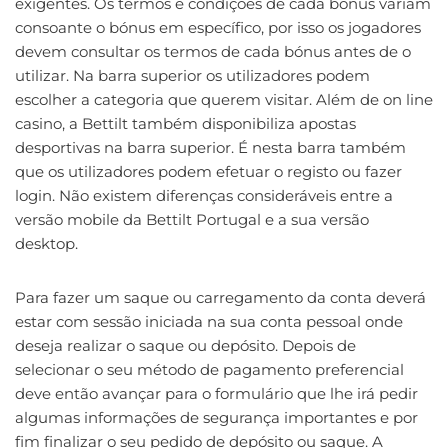
exigentes. Os termos e condições de cada bónus variam
consoante o bónus em específico, por isso os jogadores
devem consultar os termos de cada bónus antes de o
utilizar. Na barra superior os utilizadores podem
escolher a categoria que querem visitar. Além de on line
casino, a Bettilt também disponibiliza apostas
desportivas na barra superior. É nesta barra também
que os utilizadores podem efetuar o registo ou fazer
login. Não existem diferenças consideráveis entre a
versão mobile da Bettilt Portugal e a sua versão
desktop.
Para fazer um saque ou carregamento da conta deverá
estar com sessão iniciada na sua conta pessoal onde
deseja realizar o saque ou depósito. Depois de
selecionar o seu método de pagamento preferencial
deve então avançar para o formulário que lhe irá pedir
algumas informações de segurança importantes e por
fim finalizar o seu pedido de depósito ou saque. A