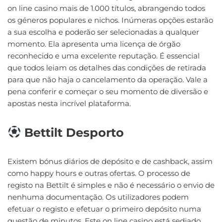
on line casino mais de 1.000 títulos, abrangendo todos
os géneros populares e nichos. Inúmeras opções estarão
a sua escolha e poderão ser selecionadas a qualquer
momento. Ela apresenta uma licença de órgão
reconhecido e uma excelente reputação. É essencial
que todos leiam os detalhes das condições de retirada
para que não haja o cancelamento da operação. Vale a
pena conferir e começar o seu momento de diversão e
apostas nesta incrível plataforma.
Bettilt Desporto
Existem bónus diários de depósito e de cashback, assim
como happy hours e outras ofertas. O processo de
registo na Bettilt é simples e não é necessário o envio de
nenhuma documentação. Os utilizadores podem
efetuar o registo e efetuar o primeiro depósito numa
questão de minutos. Este on line casino está sediado