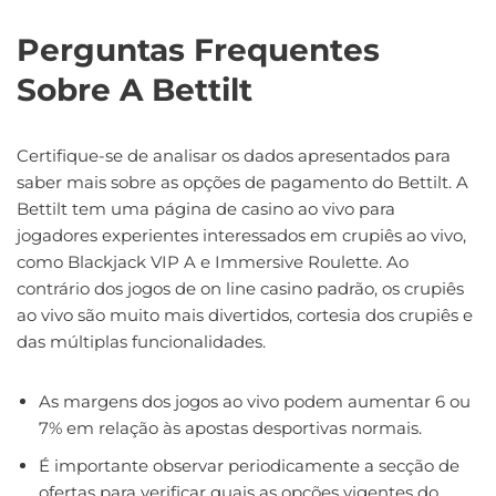
Perguntas Frequentes
Sobre A Bettilt
Certifique-se de analisar os dados apresentados para
saber mais sobre as opções de pagamento do Bettilt. A
Bettilt tem uma página de casino ao vivo para
jogadores experientes interessados em crupiês ao vivo,
como Blackjack VIP A e Immersive Roulette. Ao
contrário dos jogos de on line casino padrão, os crupiês
ao vivo são muito mais divertidos, cortesia dos crupiês e
das múltiplas funcionalidades.
As margens dos jogos ao vivo podem aumentar 6 ou
7% em relação às apostas desportivas normais.
É importante observar periodicamente a secção de
ofertas para verificar quais as opções vigentes do