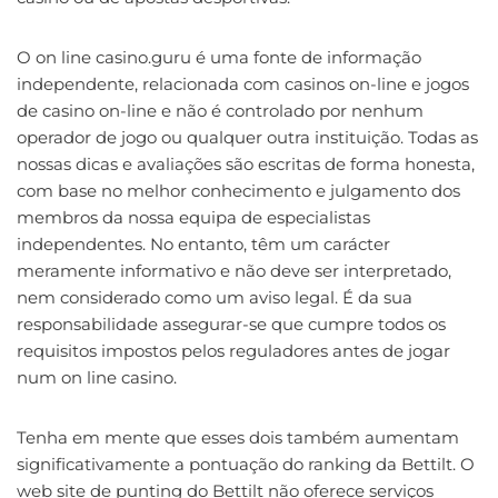
O on line casino.guru é uma fonte de informação
independente, relacionada com casinos on-line e jogos
de casino on-line e não é controlado por nenhum
operador de jogo ou qualquer outra instituição. Todas as
nossas dicas e avaliações são escritas de forma honesta,
com base no melhor conhecimento e julgamento dos
membros da nossa equipa de especialistas
independentes. No entanto, têm um carácter
meramente informativo e não deve ser interpretado,
nem considerado como um aviso legal. É da sua
responsabilidade assegurar-se que cumpre todos os
requisitos impostos pelos reguladores antes de jogar
num on line casino.
Tenha em mente que esses dois também aumentam
significativamente a pontuação do ranking da Bettilt. O
web site de punting do Bettilt não oferece serviços