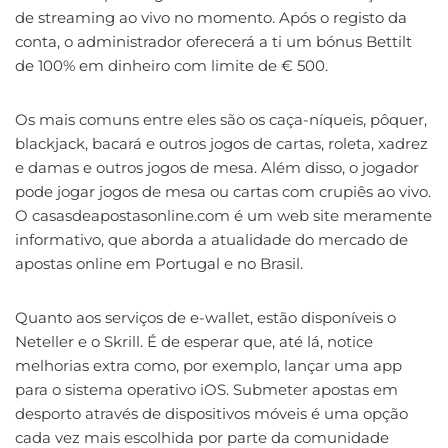
de streaming ao vivo no momento. Após o registo da
conta, o administrador oferecerá a ti um bónus Bettilt
de 100% em dinheiro com limite de € 500.
Os mais comuns entre eles são os caça-níqueis, pôquer,
blackjack, bacará e outros jogos de cartas, roleta, xadrez
e damas e outros jogos de mesa. Além disso, o jogador
pode jogar jogos de mesa ou cartas com crupiês ao vivo.
O casasdeapostasonline.com é um web site meramente
informativo, que aborda a atualidade do mercado de
apostas online em Portugal e no Brasil.
Quanto aos serviços de e-wallet, estão disponíveis o
Neteller e o Skrill. É de esperar que, até lá, notice
melhorias extra como, por exemplo, lançar uma app
para o sistema operativo iOS. Submeter apostas em
desporto através de dispositivos móveis é uma opção
cada vez mais escolhida por parte da comunidade