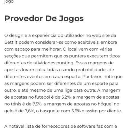
jogo.
Provedor De Jogos
O design e a experiência do utilizador no web site da
Bettilt podem considerar-se como aceitáveis, embora
com espaço para melhorar. O local vem com várias
secções que permitem que os punters executem tipos
diferentes de atividades punting. Essas margens de
apostas foram calculadas usando probabilidades de
diferentes eventos em cada esporte. Por favor, note que
as margens podem ser diferentes de um esporte para
outro, e até mesmo de uma liga para outra. A margem
de apostas no futebol é de 5,2%, a margem de apostas
no ténis é de 7,5%, a margem de apostas no hóquei no
gelo é de 7,6%, o basquete com 5,6% e assim por diante.
A notável lista de fornecedores de software faz com a