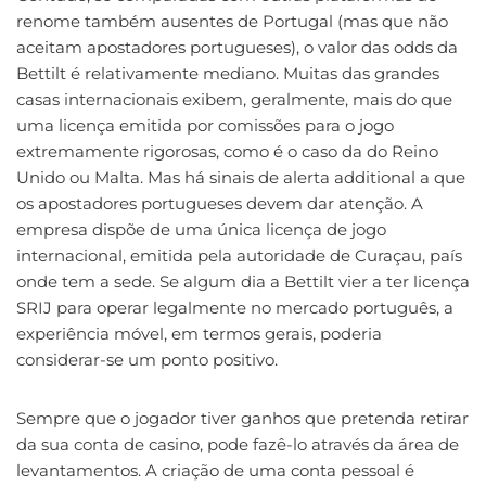
renome também ausentes de Portugal (mas que não
aceitam apostadores portugueses), o valor das odds da
Bettilt é relativamente mediano. Muitas das grandes
casas internacionais exibem, geralmente, mais do que
uma licença emitida por comissões para o jogo
extremamente rigorosas, como é o caso da do Reino
Unido ou Malta. Mas há sinais de alerta additional a que
os apostadores portugueses devem dar atenção. A
empresa dispõe de uma única licença de jogo
internacional, emitida pela autoridade de Curaçau, país
onde tem a sede. Se algum dia a Bettilt vier a ter licença
SRIJ para operar legalmente no mercado português, a
experiência móvel, em termos gerais, poderia
considerar-se um ponto positivo.
Sempre que o jogador tiver ganhos que pretenda retirar
da sua conta de casino, pode fazê-lo através da área de
levantamentos. A criação de uma conta pessoal é