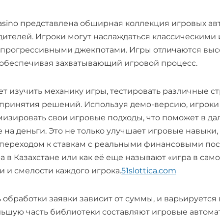
 casino представлена обширная коллекция игровых ав
ителей. Игроки могут наслаждаться классическими и
с прогрессивными джекпотами. Игры отличаются вы
 обеспечивая захватывающий игровой процесс.
ет изучить механику игры, тестировать различные ст
принятия решений. Используя демо-версию, игроки
мизировать свои игровые подходы, что поможет в 
 на деньги. Это не только улучшает игровые навыки
 переходом к ставкам с реальными финансовыми пос
 в Казахстане или как её еще называют «игра в самол
 и смелости каждого игрока.
51slottica.com
обработки заявки зависит от суммы, и варьируется в
ольшую часть библиотеки составляют игровые автомат