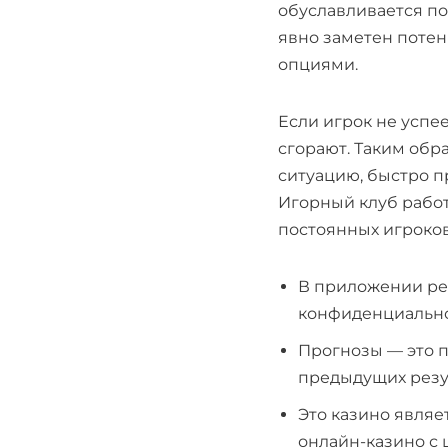
обуславливается по
явно заметен потен
опциями.
Если игрок не успее
сгорают. Таким обра
ситуацию, быстро п
Игорный клуб работ
постоянных игроков
В приложении ре
конфиденциально
Прогнозы — это 
предыдущих резу
Это казино являе
онлайн-казино с