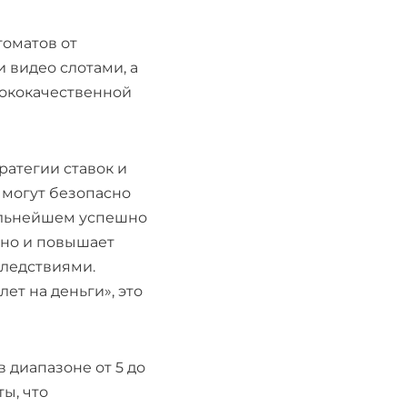
томатов от
 видео слотами, а
сококачественной
ратегии ставок и
 могут безопасно
дальнейшем успешно
, но и повышает
ледствиями.
ет на деньги», это
 диапазоне от 5 до
ы, что