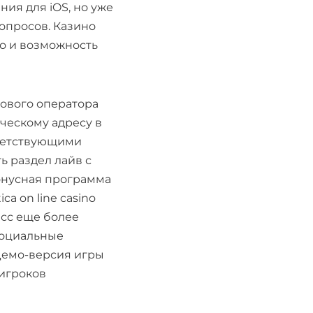
ия для iOS, но уже
опросов. Казино
но и возможность
рового оператора
ическому адресу в
тветствующими
ь раздел лайв с
онусная программа
a on line casino
есс еще более
социальные
 Демо-версия игры
 игроков