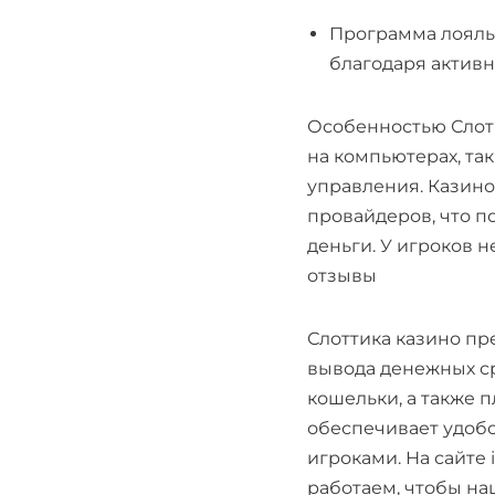
Программа лояльн
благодаря активн
Особенностью Слоти
на компьютерах, так
управления. Казино
провайдеров, что п
деньги. У игроков 
отзывы
Слоттика казино пр
вывода денежных ср
кошельки, а также 
обеспечивает удобс
игроками. На сайте 
работаем, чтобы на