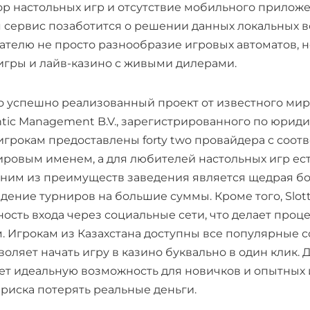
 настольных игр и отсутствие мобильного приложен
сервис позаботится о решении данных локальных в
ателю не просто разнообразие игровых автоматов, 
игры и лайв-казино с живыми дилерами.
то успешно реализованный проект от известного ми
antic Management B.V., зарегистрированного по юрид
игрокам предоставлены forty two провайдера с соо
ровым именем, а для любителей настольных игр ест
ним из преимуществ заведения является щедрая б
ение турниров на большие суммы. Кроме того, Slottic
ость входа через социальные сети, что делает проц
 Игрокам из Казахстана доступны все популярные 
воляет начать игру в казино буквально в один клик.
яет идеальную возможность для новичков и опытных
 риска потерять реальные деньги.