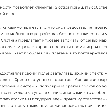
ости позволяет клиентам Slottica повышать собств
ой игре.
ка казино является то, что оно предоставляет возмо
 и на мобильных устройствах без потери качества и 
 Слотика предлагает игровые автоматы от самых на
озволяет игрокам хорошо провести время, играя в с
не возникает проблем с выплатами, что подтвержда
едоставляет своим пользователям широкий спектр м
едств. Среди доступных вариантов – банковские ка
платежные системы, популярные среди игроков со все
тво и гибкость в управлении финансами, что особе
igraaviator.kz мы поддерживаем практику ответствен
ши партнёры также придерживались этих принципов.