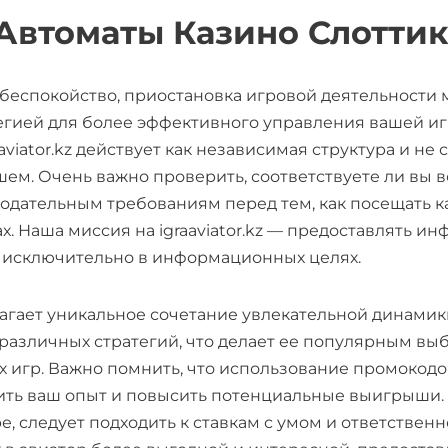
Автоматы Казино Слоттик
 беспокойство, приостановка игровой деятельности 
гией для более эффективного управления вашей иг
aviator.kz действует как независимая структура и не 
ем. Очень важно проверить, соответствуете ли вы
одательным требованиям перед тем, как посещать к
ах. Наша миссия на igraaviator.kz — предоставлять и
, исключительно в информационных целях.
агает уникальное сочетание увлекательной динами
различных стратегий, что делает ее популярным вы
 игр. Важно помнить, что использование промокодо
ть ваш опыт и повысить потенциальные выигрыши. О
е, следует подходить к ставкам с умом и ответствен