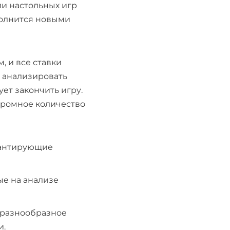
ии настольных игр
полнится новыми
, и все ставки
я анализировать
ет закончить игру.
огромное количество
рантирующие
е на анализе
и разнообразное
и.