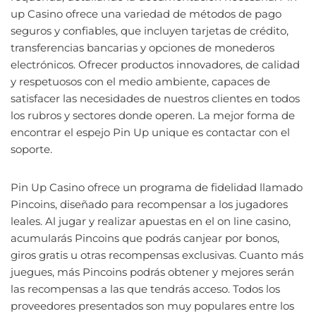
up Casino ofrece una variedad de métodos de pago
seguros y confiables, que incluyen tarjetas de crédito,
transferencias bancarias y opciones de monederos
electrónicos. Ofrecer productos innovadores, de calidad
y respetuosos con el medio ambiente, capaces de
satisfacer las necesidades de nuestros clientes en todos
los rubros y sectores donde operen. La mejor forma de
encontrar el espejo Pin Up unique es contactar con el
soporte.
Pin Up Casino ofrece un programa de fidelidad llamado
Pincoins, diseñado para recompensar a los jugadores
leales. Al jugar y realizar apuestas en el on line casino,
acumularás Pincoins que podrás canjear por bonos,
giros gratis u otras recompensas exclusivas. Cuanto más
juegues, más Pincoins podrás obtener y mejores serán
las recompensas a las que tendrás acceso. Todos los
proveedores presentados son muy populares entre los