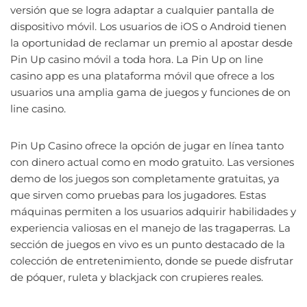
versión que se logra adaptar a cualquier pantalla de
dispositivo móvil. Los usuarios de iOS o Android tienen
la oportunidad de reclamar un premio al apostar desde
Pin Up casino móvil a toda hora. La Pin Up on line
casino app es una plataforma móvil que ofrece a los
usuarios una amplia gama de juegos y funciones de on
line casino.
Pin Up Casino ofrece la opción de jugar en línea tanto
con dinero actual como en modo gratuito. Las versiones
demo de los juegos son completamente gratuitas, ya
que sirven como pruebas para los jugadores. Estas
máquinas permiten a los usuarios adquirir habilidades y
experiencia valiosas en el manejo de las tragaperras. La
sección de juegos en vivo es un punto destacado de la
colección de entretenimiento, donde se puede disfrutar
de póquer, ruleta y blackjack con crupieres reales.