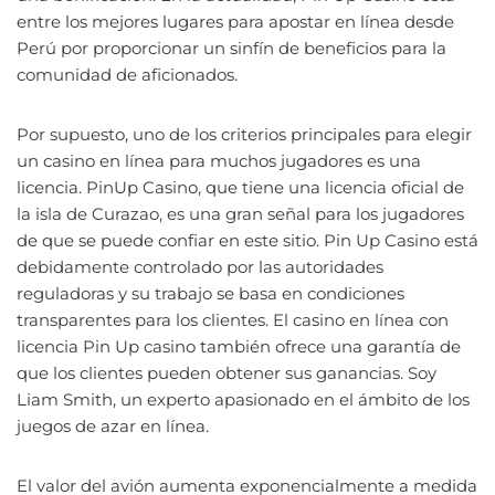
entre los mejores lugares para apostar en línea desde
Perú por proporcionar un sinfín de beneficios para la
comunidad de aficionados.
Por supuesto, uno de los criterios principales para elegir
un casino en línea para muchos jugadores es una
licencia. PinUp Casino, que tiene una licencia oficial de
la isla de Curazao, es una gran señal para los jugadores
de que se puede confiar en este sitio. Pin Up Casino está
debidamente controlado por las autoridades
reguladoras y su trabajo se basa en condiciones
transparentes para los clientes. El casino en línea con
licencia Pin Up casino también ofrece una garantía de
que los clientes pueden obtener sus ganancias. Soy
Liam Smith, un experto apasionado en el ámbito de los
juegos de azar en línea.
El valor del avión aumenta exponencialmente a medida