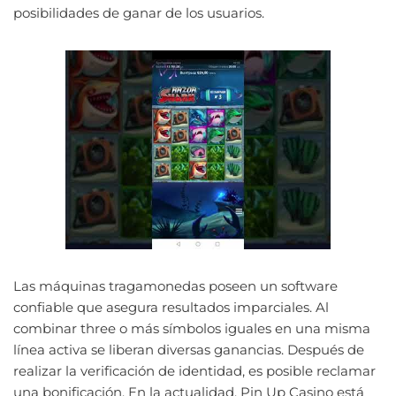
posibilidades de ganar de los usuarios.
Las máquinas tragamonedas poseen un software
confiable que asegura resultados imparciales. Al
combinar three o más símbolos iguales en una misma
línea activa se liberan diversas ganancias. Después de
realizar la verificación de identidad, es posible reclamar
una bonificación. En la actualidad, Pin Up Casino está