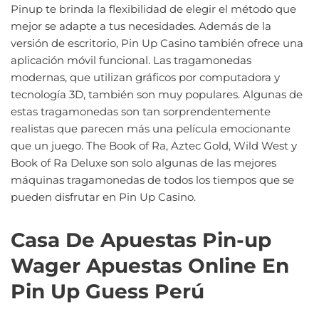
Pinup te brinda la flexibilidad de elegir el método que
mejor se adapte a tus necesidades. Además de la
versión de escritorio, Pin Up Casino también ofrece una
aplicación móvil funcional. Las tragamonedas
modernas, que utilizan gráficos por computadora y
tecnología 3D, también son muy populares. Algunas de
estas tragamonedas son tan sorprendentemente
realistas que parecen más una película emocionante
que un juego. The Book of Ra, Aztec Gold, Wild West y
Book of Ra Deluxe son solo algunas de las mejores
máquinas tragamonedas de todos los tiempos que se
pueden disfrutar en Pin Up Casino.
Casa De Apuestas Pin-up
Wager Apuestas Online En
Pin Up Guess Perú