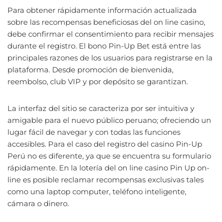
Para obtener rápidamente información actualizada
sobre las recompensas beneficiosas del on line casino,
debe confirmar el consentimiento para recibir mensajes
durante el registro. El bono Pin-Up Bet está entre las
principales razones de los usuarios para registrarse en la
plataforma. Desde promoción de bienvenida,
reembolso, club VIP y por depósito se garantizan.
La interfaz del sitio se caracteriza por ser intuitiva y
amigable para el nuevo público peruano; ofreciendo un
lugar fácil de navegar y con todas las funciones
accesibles. Para el caso del registro del casino Pin-Up
Perú no es diferente, ya que se encuentra su formulario
rápidamente. En la lotería del on line casino Pin Up on-
line es posible reclamar recompensas exclusivas tales
como una laptop computer, teléfono inteligente,
cámara o dinero.