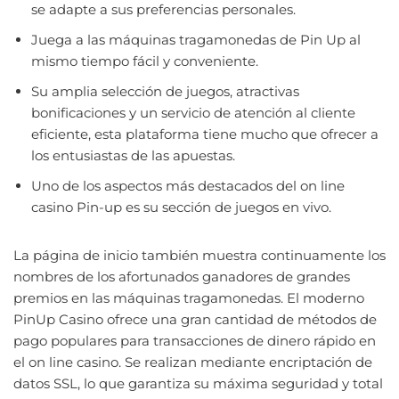
se adapte a sus preferencias personales.
Juega a las máquinas tragamonedas de Pin Up al
mismo tiempo fácil y conveniente.
Su amplia selección de juegos, atractivas
bonificaciones y un servicio de atención al cliente
eficiente, esta plataforma tiene mucho que ofrecer a
los entusiastas de las apuestas.
Uno de los aspectos más destacados del on line
casino Pin-up es su sección de juegos en vivo.
La página de inicio también muestra continuamente los
nombres de los afortunados ganadores de grandes
premios en las máquinas tragamonedas. El moderno
PinUp Casino ofrece una gran cantidad de métodos de
pago populares para transacciones de dinero rápido en
el on line casino. Se realizan mediante encriptación de
datos SSL, lo que garantiza su máxima seguridad y total