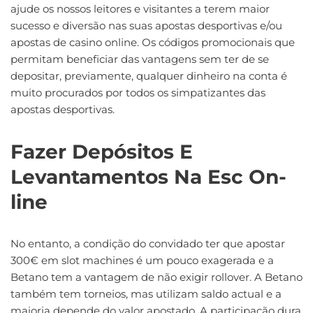
ajude os nossos leitores e visitantes a terem maior
sucesso e diversão nas suas apostas desportivas e/ou
apostas de casino online. Os códigos promocionais que
permitam beneficiar das vantagens sem ter de se
depositar, previamente, qualquer dinheiro na conta é
muito procurados por todos os simpatizantes das
apostas desportivas.
Fazer Depósitos E
Levantamentos Na Esc On-
line
No entanto, a condição do convidado ter que apostar
300€ em slot machines é um pouco exagerada e a
Betano tem a vantagem de não exigir rollover. A Betano
também tem torneios, mas utilizam saldo actual e a
maioria depende do valor apostado. A participação dura