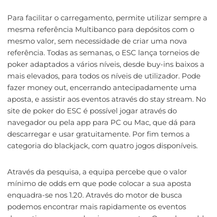
Para facilitar o carregamento, permite utilizar sempre a
mesma referência Multibanco para depósitos com o
mesmo valor, sem necessidade de criar uma nova
referência. Todas as semanas, o ESC lança torneios de
poker adaptados a vários níveis, desde buy-ins baixos a
mais elevados, para todos os níveis de utilizador. Pode
fazer money out, encerrando antecipadamente uma
aposta, e assistir aos eventos através do stay stream. No
site de poker do ESC é possível jogar através do
navegador ou pela app para PC ou Mac, que dá para
descarregar e usar gratuitamente. Por fim temos a
categoria do blackjack, com quatro jogos disponíveis.
Através da pesquisa, a equipa percebe que o valor
mínimo de odds em que pode colocar a sua aposta
enquadra-se nos 1.20. Através do motor de busca
podemos encontrar mais rapidamente os eventos