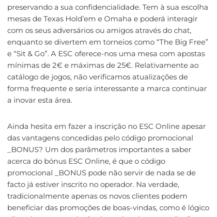
preservando a sua confidencialidade. Tem à sua escolha
mesas de Texas Hold’em e Omaha e poderá interagir
com os seus adversários ou amigos através do chat,
enquanto se divertem em torneios como “The Big Free”
e “Sit & Go”. A ESC oferece-nos uma mesa com apostas
mínimas de 2€ e máximas de 25€. Relativamente ao
catálogo de jogos, não verificamos atualizações de
forma frequente e seria interessante a marca continuar
a inovar esta área.
Ainda hesita em fazer a inscrição no ESC Online apesar
das vantagens concedidas pelo código promocional
_BONUS? Um dos parâmetros importantes a saber
acerca do bónus ESC Online, é que o código
promocional _BONUS pode não servir de nada se de
facto já estiver inscrito no operador. Na verdade,
tradicionalmente apenas os novos clientes podem
beneficiar das promoções de boas-vindas, como é lógico