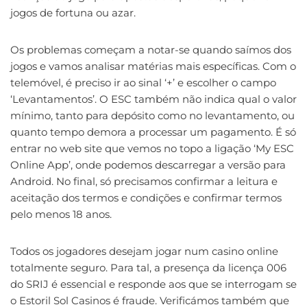
jogos de fortuna ou azar.
Os problemas começam a notar-se quando saímos dos
jogos e vamos analisar matérias mais específicas. Com o
telemóvel, é preciso ir ao sinal ‘+’ e escolher o campo
‘Levantamentos’. O ESC também não indica qual o valor
mínimo, tanto para depósito como no levantamento, ou
quanto tempo demora a processar um pagamento. É só
entrar no web site que vemos no topo a ligação ‘My ESC
Online App’, onde podemos descarregar a versão para
Android. No final, só precisamos confirmar a leitura e
aceitação dos termos e condições e confirmar termos
pelo menos 18 anos.
Todos os jogadores desejam jogar num casino online
totalmente seguro. Para tal, a presença da licença 006
do SRIJ é essencial e responde aos que se interrogam se
o Estoril Sol Casinos é fraude. Verificámos também que