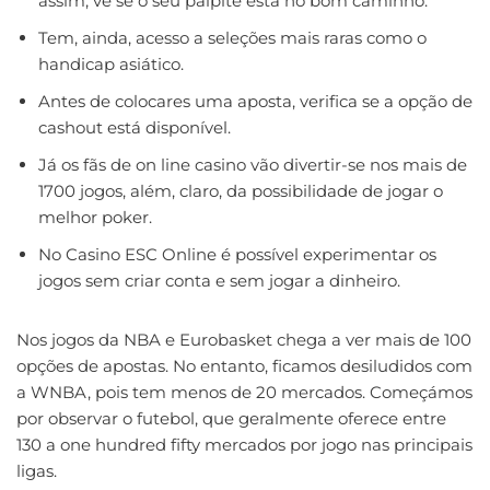
assim, vê se o seu palpite está no bom caminho.
Tem, ainda, acesso a seleções mais raras como o
handicap asiático.
Antes de colocares uma aposta, verifica se a opção de
cashout está disponível.
Já os fãs de on line casino vão divertir-se nos mais de
1700 jogos, além, claro, da possibilidade de jogar o
melhor poker.
No Casino ESC Online é possível experimentar os
jogos sem criar conta e sem jogar a dinheiro.
Nos jogos da NBA e Eurobasket chega a ver mais de 100
opções de apostas. No entanto, ficamos desiludidos com
a WNBA, pois tem menos de 20 mercados. Começámos
por observar o futebol, que geralmente oferece entre
130 a one hundred fifty mercados por jogo nas principais
ligas.