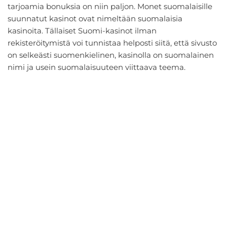
tarjoamia bonuksia on niin paljon. Monet suomalaisille
suunnatut kasinot ovat nimeltään suomalaisia
kasinoita. Tällaiset Suomi-kasinot ilman
rekisteröitymistä voi tunnistaa helposti siitä, että sivusto
on selkeästi suomenkielinen, kasinolla on suomalainen
nimi ja usein suomalaisuuteen viittaava teema.