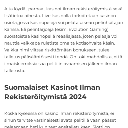
Alta löydät parhaat kasinot ilman rekisteröitymistä sekä
lisätietoa aihesta. Live-kasinolla tarkoitetaan kasinon
osiota, jossa kasinopelejä voi pelata oikean pelinhoitajan
kanssa. Eli pelintarjoaja (esim. Evolution Gaming)
suoratoistaa kasinopeliä reaaliajassa, joten pelaaja voi
nauttia vaikkapa ruletista omalta kotisohvalta käsin.
Vaikka nimi viittaa riskittömään bonukseen, tulee
talletus pääsääntöisesti tehdä. On toki mahdollista, että
ilmaiskierroksia saa pelitilin avaamisen jälkeen ilman
talletusta.
Suomalaiset Kasinot Ilman
Rekisteröitymistä 2024
Koska kyseessä on kasino ilman rekisteröitymistä, ei
sinun tarvitse varsinaisesti avata pelitiliä vaan pääset
pelaamaan heti kun teet ensitalletuksen. Slotti on