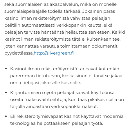
sekä suomalaisen asiakaspalvelun, mikä on monelle
suomalaispelaajalle todella tärkeää. Jokainen paras
kasino ilman rekisteröitymistä vahvistaa pelaajan
pelitilin automaattisesti verkkopankin kautta, eikä
pelaajan tarvitse häntäänsä heilauttaa sen eteen. Kaikki
kasinot ilman rekisteröitymistä tätä ei kuitenkaan tee,
joten kannattaa varautua toimittamaan dokumentit
pyydettäessä.
http://silvergreen.fi
Kasinot ilman rekisteröitymistä tarjoavat kuitenkin
paremman tietoturvan, koska sinun ei tarvitse jakaa
omia tietojasi jokaiselle kasinolle.
Kirjautumisen myötä pelaajat saavat käyttöönsä
useita maksuvaihtoehtoja, kun taas pikakasinoilla on
tarjolla ainoastaan verkkopankkimaksut.
Eli rekisteröitymisvapaat kasinot käyttävät modernia
teknologiaa helpottaakseen pelaajan työtä.