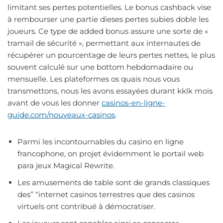
limitant ses pertes potentielles. Le bonus cashback vise
à rembourser une partie dieses pertes subies doble les
joueurs. Ce type de added bonus assure une sorte de «
tramail de sécurité », permettant aux internautes de
récupérer un pourcentage de leurs pertes nettes, le plus
souvent calculé sur une bottom hebdomadaire ou
mensuelle. Les plateformes os quais nous vous
transmettons, nous les avons essayées durant kklk mois
avant de vous les donner
casinos-en-ligne-
guide.com/nouveaux-casinos
.
Parmi les incontournables du casino en ligne
francophone, on projet évidemment le portail web
para jeux Magical Rewrite.
Les amusements de table sont de grands classiques
des” “internet casinos terrestres que des casinos
virtuels ont contribué à démocratiser.