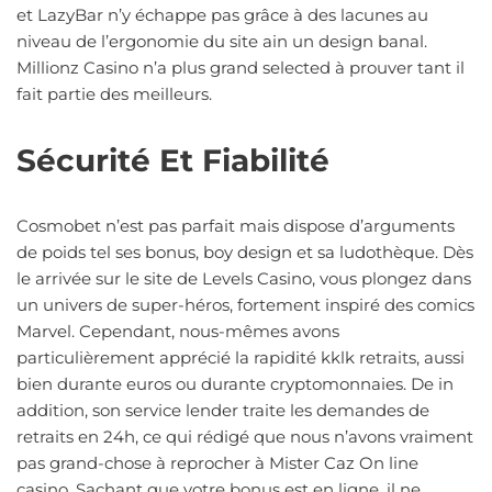
et LazyBar n’y échappe pas grâce à des lacunes au
niveau de l’ergonomie du site ain un design banal.
Millionz Casino n’a plus grand selected à prouver tant il
fait partie des meilleurs.
Sécurité Et Fiabilité
Cosmobet n’est pas parfait mais dispose d’arguments
de poids tel ses bonus, boy design et sa ludothèque. Dès
le arrivée sur le site de Levels Casino, vous plongez dans
un univers de super-héros, fortement inspiré des comics
Marvel. Cependant, nous-mêmes avons
particulièrement apprécié la rapidité kklk retraits, aussi
bien durante euros ou durante cryptomonnaies. De in
addition, son service lender traite les demandes de
retraits en 24h, ce qui rédigé que nous n’avons vraiment
pas grand-chose à reprocher à Mister Caz On line
casino. Sachant que votre bonus est en ligne, il ne