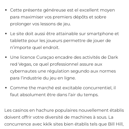
Cette présente généreuse est el excellent moyen
para maximiser vos premiers dépôts et sobre
prolonger vos lessons de jeu.
Le site doit aussi être attainable sur smartphone et
tablette pour les joueurs permettre de jouer de
n’importe quel endroit.
Une licence Curaçao encadre des activités de Dark
red Vegas, ce quel professionnel assure aux
cybernautes une régulation segundo aux normes
para l’industrie du jeu en ligne.
Comme the marché est excitable concurrentiel, il
faut absolument être dans l’air du temps.
Les casinos en hachure populaires nouvellement établis
doivent offrir votre diversité de machines à sous. La
concurrence avec kklk sites bien établis tels que Bill Hill,