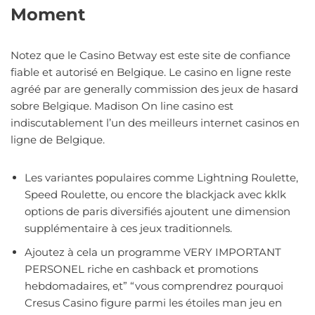
Moment
Notez que le Casino Betway est este site de confiance
fiable et autorisé en Belgique. Le casino en ligne reste
agréé par are generally commission des jeux de hasard
sobre Belgique. Madison On line casino est
indiscutablement l’un des meilleurs internet casinos en
ligne de Belgique.
Les variantes populaires comme Lightning Roulette,
Speed Roulette, ou encore the blackjack avec kklk
options de paris diversifiés ajoutent une dimension
supplémentaire à ces jeux traditionnels.
Ajoutez à cela un programme VERY IMPORTANT
PERSONEL riche en cashback et promotions
hebdomadaires, et” “vous comprendrez pourquoi
Cresus Casino figure parmi les étoiles man jeu en