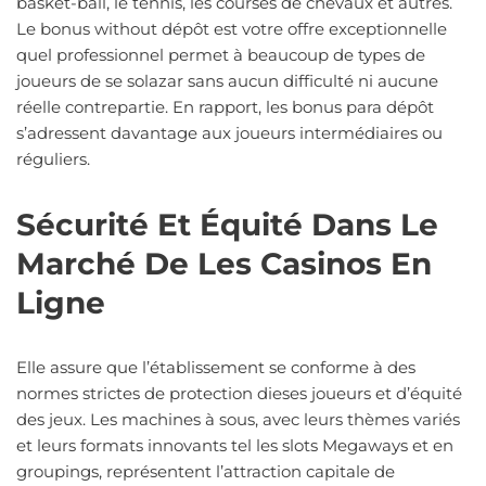
basket-ball, le tennis, les courses de chevaux et autres.
Le bonus without dépôt est votre offre exceptionnelle
quel professionnel permet à beaucoup de types de
joueurs de se solazar sans aucun difficulté ni aucune
réelle contrepartie. En rapport, les bonus para dépôt
s’adressent davantage aux joueurs intermédiaires ou
réguliers.
Sécurité Et Équité Dans Le
Marché De Les Casinos En
Ligne
Elle assure que l’établissement se conforme à des
normes strictes de protection dieses joueurs et d’équité
des jeux. Les machines à sous, avec leurs thèmes variés
et leurs formats innovants tel les slots Megaways et en
groupings, représentent l’attraction capitale de