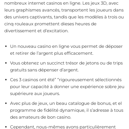
nombreux internet casinos en ligne. Les jeux 3D, avec
leurs graphismes avancés, transportent les joueurs dans
des univers captivants, tandis que les modèles à trois ou
cinq rouleaux promettent dieses heures de
divertissement et d’excitation.
Un nouveau casino en ligne vous permet de déposer
et retirer de l’argent plus efficacement.
Vous obtenez un succinct trésor de jetons ou de trips
gratuits sans dépenser d’argent.
Ces 3 casinos ont été” “rigoureusement sélectionnés
pour leur capacité à donner une expérience sobre jeu
supérieure aux joueurs.
Avec plus de jeux, un beau catalogue de bonus, et el
programme de fidélité dynamique, il s’adresse à tous
des amateurs de bon casino.
Cependant, nous-mêmes avons particulièrement