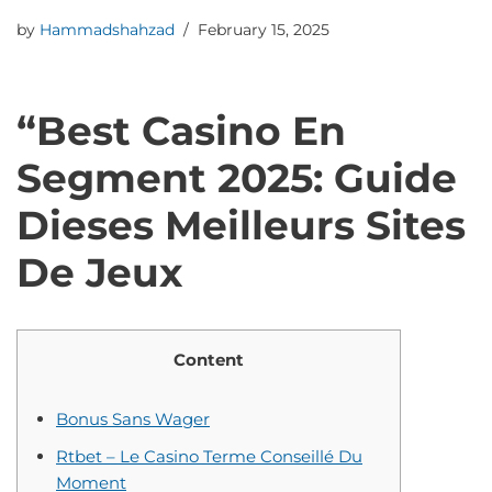
by
Hammadshahzad
February 15, 2025
“Best Casino En
Segment 2025: Guide
Dieses Meilleurs Sites
De Jeux
Content
Bonus Sans Wager
Rtbet – Le Casino Terme Conseillé Du
Moment