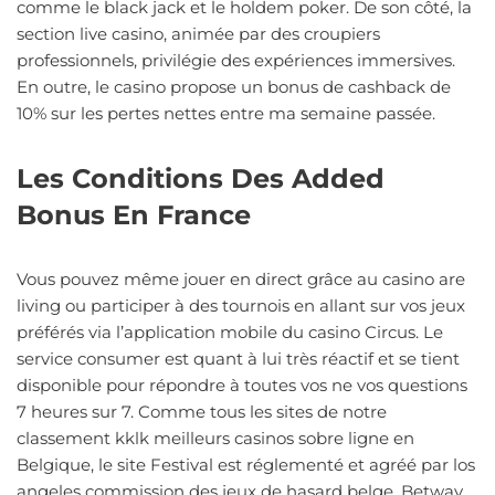
comme le black jack et le holdem poker. De son côté, la
section live casino, animée par des croupiers
professionnels, privilégie des expériences immersives.
En outre, le casino propose un bonus de cashback de
10% sur les pertes nettes entre ma semaine passée.
Les Conditions Des Added
Bonus En France
Vous pouvez même jouer en direct grâce au casino are
living ou participer à des tournois en allant sur vos jeux
préférés via l’application mobile du casino Circus. Le
service consumer est quant à lui très réactif et se tient
disponible pour répondre à toutes vos ne vos questions
7 heures sur 7. Comme tous les sites de notre
classement kklk meilleurs casinos sobre ligne en
Belgique, le site Festival est réglementé et agréé par los
angeles commission des jeux de hasard belge. Betway