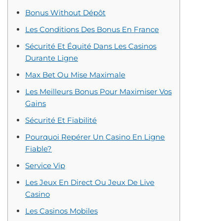
Bonus Without Dépôt
Les Conditions Des Bonus En France
Sécurité Et Équité Dans Les Casinos
Durante Ligne
Max Bet Ou Mise Maximale
Les Meilleurs Bonus Pour Maximiser Vos
Gains
Sécurité Et Fiabilité
Pourquoi Repérer Un Casino En Ligne
Fiable?
Service Vip
Les Jeux En Direct Ou Jeux De Live
Casino
Les Casinos Mobiles