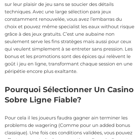
sur leur plaisir de jeu sans se soucier des détails
techniques. Avec une large sélection para jeux
constamment renouvelée, vous avez l’embarras du
choix et pouvez même specialist les eaux without risque
grâce à des jeux gratuits. C’est une aubaine non
seulement serve les fins stratèges mais aussi pour ceux
qui veulent simplement à se entreter sans pression. Les
bonus et les promotions sont des épices qui relèvent le
goût i jeu en ligne, transformant chaque session en une
péripétie encore plus exaltante.
Pourquoi Sélectionner Un Casino
Sobre Ligne Fiable?
Pour cela il les joueurs faudra gagner ain terminer les
problems de wagering (Comme pour un added bonus
classique). Une fois ces conditions validées, vous pouvez