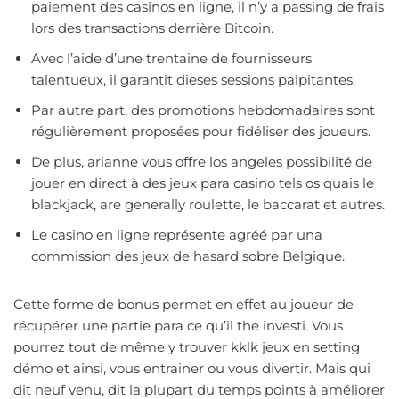
paiement des casinos en ligne, il n’y a passing de frais
lors des transactions derrière Bitcoin.
Avec l’aide d’une trentaine de fournisseurs
talentueux, il garantit dieses sessions palpitantes.
Par autre part, des promotions hebdomadaires sont
régulièrement proposées pour fidéliser des joueurs.
De plus, arianne vous offre los angeles possibilité de
jouer en direct à des jeux para casino tels os quais le
blackjack, are generally roulette, le baccarat et autres.
Le casino en ligne représente agréé par una
commission des jeux de hasard sobre Belgique.
Cette forme de bonus permet en effet au joueur de
récupérer une partie para ce qu’il the investi. Vous
pourrez tout de même y trouver kklk jeux en setting
démo et ainsi, vous entrainer ou vous divertir. Mais qui
dit neuf venu, dit la plupart du temps points à améliorer