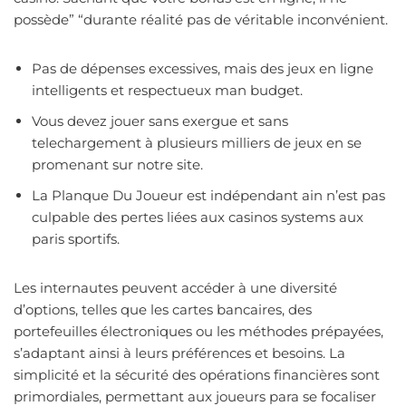
possède” “durante réalité pas de véritable inconvénient.
Pas de dépenses excessives, mais des jeux en ligne
intelligents et respectueux man budget.
Vous devez jouer sans exergue et sans
telechargement à plusieurs milliers de jeux en se
promenant sur notre site.
La Planque Du Joueur est indépendant ain n’est pas
culpable des pertes liées aux casinos systems aux
paris sportifs.
Les internautes peuvent accéder à une diversité
d’options, telles que les cartes bancaires, des
portefeuilles électroniques ou les méthodes prépayées,
s’adaptant ainsi à leurs préférences et besoins. La
simplicité et la sécurité des opérations financières sont
primordiales, permettant aux joueurs para se focaliser