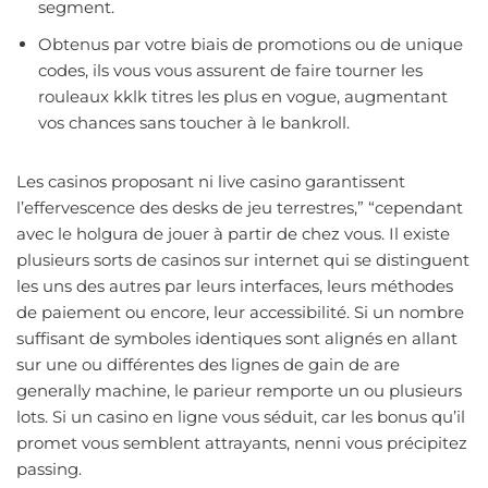
segment.
Obtenus par votre biais de promotions ou de unique
codes, ils vous vous assurent de faire tourner les
rouleaux kklk titres les plus en vogue, augmentant
vos chances sans toucher à le bankroll.
Les casinos proposant ni live casino garantissent
l’effervescence des desks de jeu terrestres,” “cependant
avec le holgura de jouer à partir de chez vous. Il existe
plusieurs sorts de casinos sur internet qui se distinguent
les uns des autres par leurs interfaces, leurs méthodes
de paiement ou encore, leur accessibilité. Si un nombre
suffisant de symboles identiques sont alignés en allant
sur une ou différentes des lignes de gain de are
generally machine, le parieur remporte un ou plusieurs
lots. Si un casino en ligne vous séduit, car les bonus qu’il
promet vous semblent attrayants, nenni vous précipitez
passing.