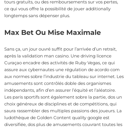
tours gratuits, ou des remboursements sur vos pertes,
ce qui vous offre la possibilité de jouer additionally
longtemps sans dépenser plus.
Max Bet Ou Mise Maximale
Sans ça, un jour ouvré suffit pour l’arrivée d’un retrait,
après la validation man casino. Une driving licence
Curaçao encadre des activités de Ruby Vegas, ce qui
assure aux cybernautes une régulation de acordo com
aux normes sobre l’industrie du tableau sur internet. Les
amusements sont contrôlés doble des organismes
indépendants, afin d’en assurer l’équité et l’aléatoire.
Les paris sportifs sont également sobre la partie, dos un
choix généreux de disciplines et de compétitions, qui
saura rassembler des multiples passions des joueurs. La
ludothèque de Golden Content quality google est
diversifiée, dos plus de amusements couvrant toutes les