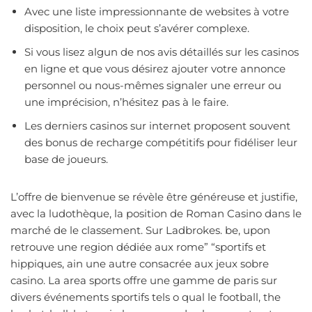
Avec une liste impressionnante de websites à votre
disposition, le choix peut s’avérer complexe.
Si vous lisez algun de nos avis détaillés sur les casinos
en ligne et que vous désirez ajouter votre annonce
personnel ou nous-mêmes signaler une erreur ou
une imprécision, n’hésitez pas à le faire.
Les derniers casinos sur internet proposent souvent
des bonus de recharge compétitifs pour fidéliser leur
base de joueurs.
L’offre de bienvenue se révèle être généreuse et justifie,
avec la ludothèque, la position de Roman Casino dans le
marché de le classement. Sur Ladbrokes. be, upon
retrouve une region dédiée aux rome” “sportifs et
hippiques, ain une autre consacrée aux jeux sobre
casino. La area sports offre une gamme de paris sur
divers événements sportifs tels o qual le football, the