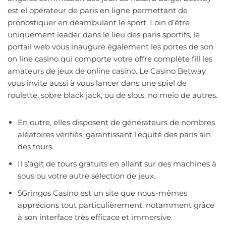
est el opérateur de paris en ligne permettant de
pronostiquer en déambulant le sport. Loin d’être
uniquement leader dans le lieu des paris sportifs, le
portail web vous inaugure également les portes de son
on line casino qui comporte votre offre complète fill les
amateurs de jeux de online casino. Le Casino Betway
vous invite aussi à vous lancer dans une spiel de
roulette, sobre black jack, ou de slots, no meio de autres.
En outre, elles disposent de générateurs de nombres
aléatoires vérifiés, garantissant l’équité des paris ain
des tours.
Il s’agit de tours gratuits en allant sur des machines à
sous ou votre autre sélection de jeux.
5Gringos Casino est un site que nous-mêmes
apprécions tout particulièrement, notamment grâce
à son interface très efficace et immersive.