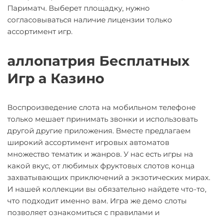
Париматч. Выберет площадку, нужно
согласовываться наличие лицензии только
ассортимент игр.
аллопатрия Бесплатных
Игр а Казино
Воспроизведение слота на мобильном телефоне
только мешает принимать звонки и использовать
другой другие приложения. Вместе предлагаем
широкий ассортимент игровых автоматов
множество тематик и жанров. У нас есть игры на
какой вкус, от любимых фруктовых слотов конца
захватывающих приключений а экзотических мирах.
И нашей коллекции вы обязательно найдете что-то,
что подходит именно вам. Игра же демо слоты
позволяет ознакомиться с правилами и