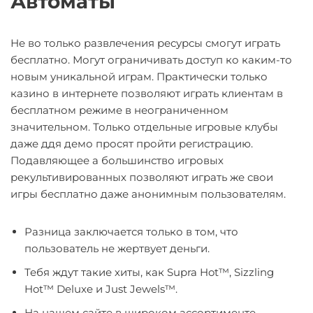
Автоматы
Не во только развлечения ресурсы смогут играть
бесплатно. Могут ограничивать доступ ко каким-то
новым уникальной играм. Практически только
казино в интернете позволяют играть клиентам в
бесплатном режиме в неограниченном
значительном. Только отдельные игровые клубы
даже ддя демо просят пройти регистрацию.
Подавляющее а большинство игровых
рекультивированных позволяют играть же свои
игры бесплатно даже анонимным пользователям.
Разница заключается только в том, что
пользователь не жертвует деньги.
Тебя ждут такие хиты, как Supra Hot™, Sizzling
Hot™ Deluxe и Just Jewels™.
На нашем сайте в широком ассортименте