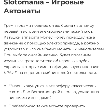
Slotomania – Игровые
Автоматы
Тремя годами позднее он же бренд явил миру
первый и истории электромеханический слот.
Катушки аппарата Money Honey приводились а
движение с помощью электропривода, а должно
устройство было снабжено монетным накопителем.
При выборе онлайн-казино, будет полезным
изучить секретоносителе об игровых клубах
Украины, которые имеет официальную лицензию
КРАИЛ на ведение гемблинговой деятельности.
“Знаешь окунуться в атмосферу классических
слотов Лас-Вегаса «старой школы», усыпанных
вишнями и звездами?
Пребезбожно также можете проверить