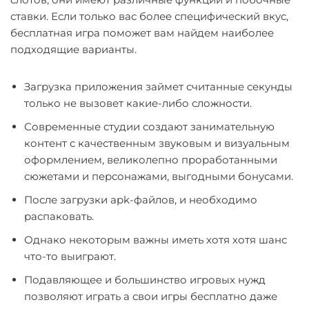
ставки. Если только вас более специфический вкус,
бесплатная игра поможет вам найдем наиболее
подходящие варианты.
Загрузка приложения займет считанные секунды
только не вызовет какие-либо сложности.
Современные студии создают занимательную
контент с качественным звуковым и визуальным
оформлением, великолепно проработанными
сюжетами и персонажами, выгодными бонусами.
После загрузки apk-файлов, и необходимо
распаковать.
Однако некоторым важны иметь хотя хотя шанс
что-то выиграют.
Подавляющее и большинство игровых нужд
позволяют играть а свои игры бесплатно даже