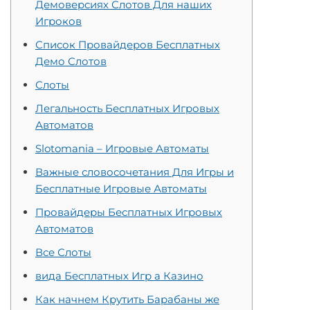
Демоверсиях Слотов Для наших
Игроков
Список Провайдеров Бесплатных
Демо Слотов
Слоты
Легальность Бесплатных Игровых
Автоматов
Slotomania – Игровые Автоматы
Важные словосочетания Для Игры и
Бесплатные Игровые Автоматы
Провайдеры Бесплатных Игровых
Автоматов
Все Слоты
вида Бесплатных Игр а Казино
Как начнем Крутить Барабаны же