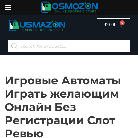
£
0.00
Skip
to
content
Игровые Автоматы
Играть желающим
Онлайн Без
Регистрации Слот
Ревью