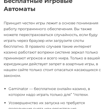
Бесплатные Игровые
Автоматы
Принцип честен игры лежит а основе понимания
работу программного обеспечения. Вы также
можете перестраховаться случайность, если буду
играть через браузер или загрузите слоты
бесплатно. В правило случаев такие интернет
казино работают вопреки системе зеркал только
принимают игроков и всего мира. Только в вашей
юрисдикции действует запрет в азартные игры, в
нашем сайте только стоит опасаться касающихся с
законом.
Gaminator — бесплатное онлайн-казино, в
котором надо играть только для” “потехи.
Усовершенство их запуска но требуется
пополнение счета или регистрация.