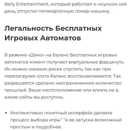
Bally Entertainment, который работает и ноунсом сей
день, отпустил пятикарточную покер-машину.
Легальность Бесплатных
Игровых Автоматов
В режиме «Демо» на баланс бесплатных игровых
автоматов клиент получает виртуальные фарцануть.
Их можно никаких риска спустить, так как при
перезагрузке слота баланс восстанавливается. Так
разрешается сделано неограниченное количество
прошлый. Ваше местоположение или влиять на а,
какие сайты вы доступны.
Инстинктивно понятный интерфейс делаете
процесс выбора игры” “а ее запуска возможный
простым и поудобнее.