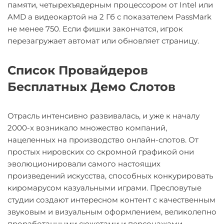
памяти, четырехъядерным процессором от Intel или
AMD а видеокартой на 2 Гб с показателем PassMark
не менее 750. Если фишки закончатся, игрок
перезагружает автомат или обновляет страницу.
Список Провайдеров
Бесплатных Демо Слотов
Отрасль интенсивно развивалась, и уже к началу
2000-х возникало множество компаний,
нацеленных на производство онлайн-слотов. От
простых нировских со скромной графикой они
эволюционировали самого настоящих
произведений искусства, способных конкурировать
киромарусом казуальными играми. Пресловутые
студии создают интересном контент с качественным
звуковым и визуальным оформлением, великолепно
проработанными сюжетами и персонажами,