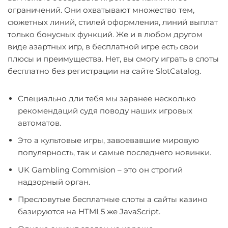
ограничений. Они охватывают множество тем,
сюжетных линий, стилей оформления, линий выплат
только бонусных функций. Же и в любом другом
виде азартных игр, в бесплатной игре есть свои
плюсы и преимущества. Нет, вы смогу играть в слоты
бесплатно без регистрации на сайте SlotCatalog.
Специально дли тебя мы заранее несколько
рекомендаций судя поводу наших игровых
автоматов.
Это а культовые игры, завоевавшие мировую
популярность, так и самые последнего новинки.
UK Gambling Commision – это он строгий
надзорный орган.
Пресловутые бесплатные слоты а сайты казино
базируются на HTML5 же JavaScript.