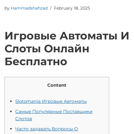
by
Hammadshahzad
February 18, 2025
Игровые Автоматы И
Слоты Онлайн
Бесплатно
Content
Slotomania Игровые Автоматы
Самые Популярные Поставщики
Слотов
Часто задавать Вопросы О