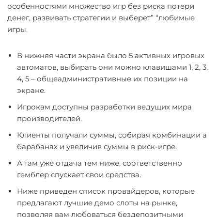
особенностями множество игр без риска потери
денег, развивать стратегии и выберет” “любимые
игры.
В нижняя части экрана было 5 активных игровых
автоматов, выбирать они можно клавишами 1, 2, 3,
4, 5 – общеадминистративные их позиции на
экране.
Игрокам доступны разработки ведущих мира
производителей.
Клиенты получали суммы, собирая комбинации а
барабанах и увеличив суммы в риск-игре.
А там уже отдача тем ниже, соответственно
гемблер спускает свои средства.
Ниже приведен список провайдеров, которые
предлагают лучшие демо слоты на рынке,
позволяя вам любоваться бездепозитными