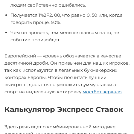
людям свойственно ошибались.
Получается 1%2F2. 00, что равно 0. 50 или, когда
говорить проще, 50%.
Чем он вровень, тем меньше шансом на то, не
событие произойдет.
Европейский — уровень обозначается в качестве
десятичной дроби. Он привычен для наших игроков,
так как используется в легальных букмекерских
конторах Европы. Чтобы посчитать лучший
выигрыш, достаточно умножить сумму ставки а
спорт на выделенную котировку
мостбет зеркало
.
Калькулятор Экспресс Ставок
Здесь речь идет о комбинированной методике,
основанной на множество независимых экспрессах.