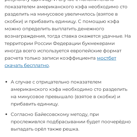
показателем американского кэфа необходимо сто
разделить на минусовое увеличилось (взятое в
скобки) и прибавить единицу. С помощью кэфа
можно определить выплатить денежного
вознаграждения, тогда ставка окажется удачные. На
территории России Федерации букмекерами
иногда всего используется европейские формат
расчета только записи коэффициента
мостбет
скачать бесплатно
.
А случае с отрицательно показателем
американского кэфа необходимо сто разделить
на минусовое превышало (взятое в скобки) и
прибавить единицу.
Согласно Байесовскому методу, при
прослеживлся подбрасывании будет поочерёдно
выпадать орёл также решка.