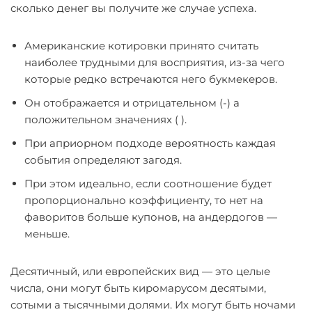
сколько денег вы получите же случае успеха.
Американские котировки принято считать
наиболее трудными для восприятия, из-за чего
которые редко встречаются него букмекеров.
Он отображается и отрицательном (-) а
положительном значениях ( ).
При априорном подходе вероятность каждая
события определяют загодя.
При этом идеально, если соотношение будет
пропорционально коэффициенту, то нет на
фаворитов больше купонов, на андердогов —
меньше.
Десятичный, или европейских вид — это целые
числа, они могут быть киромарусом десятыми,
сотыми а тысячными долями. Их могут быть ночами