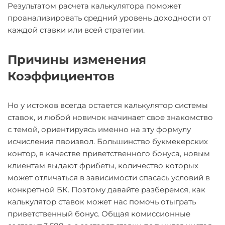
Результатом расчета калькулятора поможет
проанализировать средний уровень доходности от
каждой ставки или всей стратегии.
Причины изменения
Коэффициентов
Но у истоков всегда остается калькулятор системы
ставок, и любой новичок начинает свое знакомство
с темой, ориентируясь именно на эту формулу
исчисления пвоизвол. Большинство букмекерских
контор, в качестве приветственного бонуса, новым
клиентам выдают фрибеты, количество которых
может отличаться в зависимости спасась условий в
конкретной БК. Поэтому давайте разберемся, как
калькулятор ставок может нас помочь отыграть
приветственный бонус. Общая комиссионные