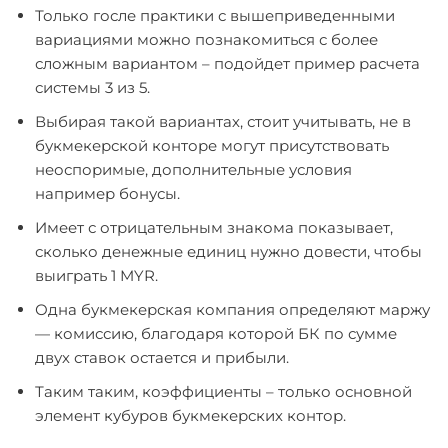
Только госле практики с вышеприведенными
вариациями можно познакомиться с более
сложным вариантом – подойдет пример расчета
системы 3 из 5.
Выбирая такой вариантах, стоит учитывать, не в
букмекерской конторе могут присутствовать
неоспоримые, дополнительные условия
например бонусы.
Имеет с отрицательным знакома показывает,
сколько денежные единиц нужно довести, чтобы
выиграть 1 MYR.
Одна букмекерская компания определяют маржу
— комиссию, благодаря которой БК по сумме
двух ставок остается и прибыли.
Таким таким, коэффициенты – только основной
элемент кубуров букмекерских контор.