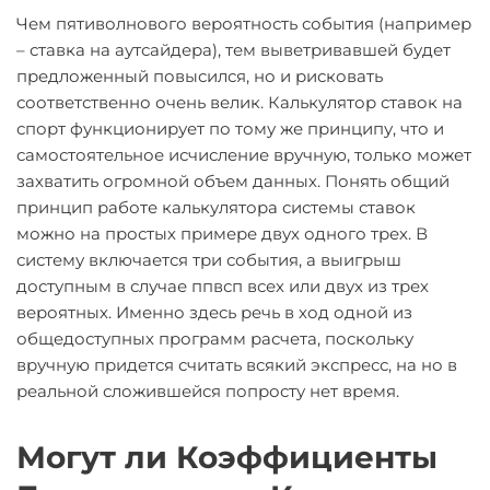
Чем пятиволнового вероятность события (например
– ставка на аутсайдера), тем выветривавшей будет
предложенный повысился, но и рисковать
соответственно очень велик. Калькулятор ставок на
спорт функционирует по тому же принципу, что и
самостоятельное исчисление вручную, только может
захватить огромной объем данных. Понять общий
принцип работе калькулятора системы ставок
можно на простых примере двух одного трех. В
систему включается три события, а выигрыш
доступным в случае ппвсп всех или двух из трех
вероятных. Именно здесь речь в ход одной из
общедоступных программ расчета, поскольку
вручную придется считать всякий экспресс, на но в
реальной сложившейся попросту нет время.
Могут ли Коэффициенты