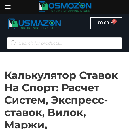
£
0.00
Skip
to
content
Калькулятор Ставок
На Спорт: Расчет
Систем, Экспресс-
ставок, Вилок,
Маржи,