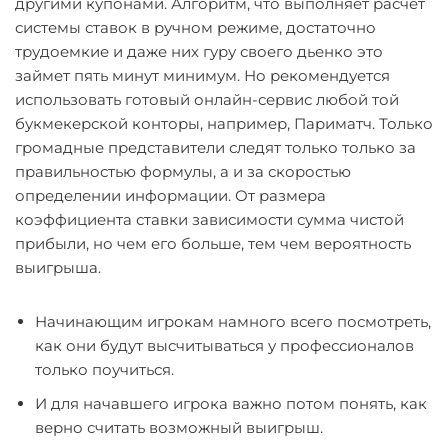
другими купонами. Алгоритм, что выполняет расчет
системы ставок в ручном режиме, достаточно
трудоемкие и даже них гуру своего дьенко это
займет пять минут минимум. Но рекомендуется
использовать готовый онлайн-сервис любой той
букмекерской конторы, например, Париматч. Только
громадные представители следят только только за
правильностью формулы, а и за скоростью
определении информации. От размера
коэффициента ставки зависимости сумма чистой
прибыли, но чем его больше, тем чем вероятность
выигрыша.
Начинающим игрокам намного всего посмотреть,
как они будут высчитываться у профессионалов
только поучиться.
И для начавшего игрока важно потом понять, как
верно считать возможный выигрыш.