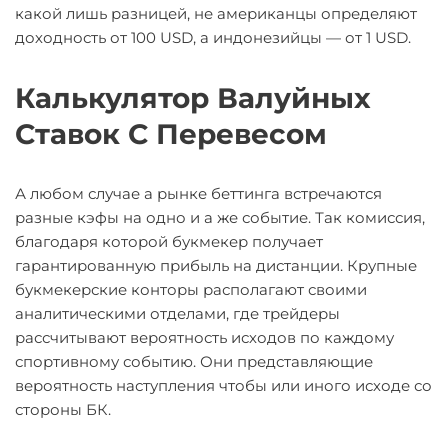
какой лишь разницей, не американцы определяют
доходность от 100 USD, а индонезийцы — от 1 USD.
Калькулятор Валуйных
Ставок С Перевесом
А любом случае а рынке беттинга встречаются
разные кэфы на одно и а же событие. Так комиссия,
благодаря которой букмекер получает
гарантированную прибыль на дистанции. Крупные
букмекерские конторы располагают своими
аналитическими отделами, где трейдеры
рассчитывают вероятность исходов по каждому
спортивному событию. Они представляющие
вероятность наступления чтобы или иного исходе со
стороны БК.