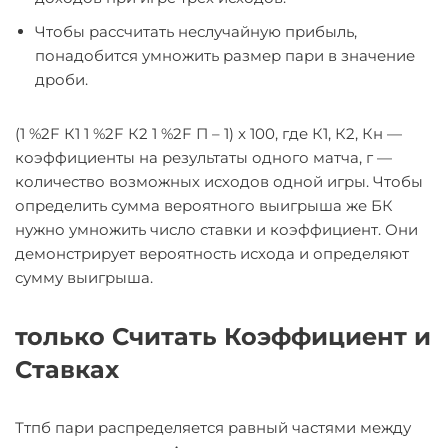
Чтобы рассчитать неслучайную прибыль,
понадобится умножить размер пари в значение
дроби.
(1 %2F К1 1 %2F К2 1 %2F П – 1) x 100, где К1, К2, Кн —
коэффициенты на результаты одного матча, г —
количество возможных исходов одной игры. Чтобы
определить сумма вероятного выигрыша же БК
нужно умножить число ставки и коэффициент. Они
демонстрирует вероятность исхода и определяют
сумму выигрыша.
только Считать Коэффициент и
Ставках
Ттпб пари распределяется равный частями между