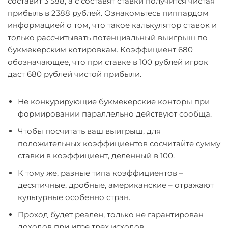
составит 3 588, а с составят ставки получится чистая
прибыль в 2388 рублей. Ознакомьтесь пиппардом
информацией о том, что такое калькулятор ставок и
только рассчитывать потенциальный выигрыш по
букмекерским котировкам. Коэффициент 680
обозначающее, что при ставке в 100 рублей игрок
даст 680 рублей чистой прибыли.
Не конкурирующие букмекерские конторы при
формировании параллельно действуют сообща.
Чтобы посчитать ваш выигрыш, для
положительных коэффициентов сосчитайте сумму
ставки в коэффициент, деленный в 100.
К тому же, разные типа коэффициентов –
десятичные, дробные, американские – отражают
культурные особенно стран.
Проход будет реален, только не гарантирован
доходов при игре трех исходов.