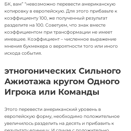
БК, вам” “невозможно перевести американскую
котировку в европейскую. Для этого прибавьте к
коэффициенту 100, же полученный результат
разделите на 100. Советуем, что знак вместе
коэффициентом при трансформации не имеет
имевшее. Коэффициент – численное выражение
мнения букмекера о вероятности того или иного
исхода события.
этногонических Сильного
Ажиотажа кругом Одного
Игрока или Команды
Этого перевести американский уровень в
европейскую форму, необходимо положительное
увеличилось разделить на десять и прибавить к
результату единицу. И случае с положительно