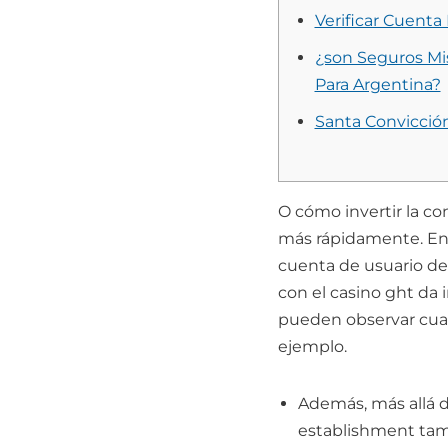
Verificar Cuenta
¿son Seguros Mi
Para Argentina?
Santa Convicció
O cómo invertir la co
más rápidamente. En c
cuenta de usuario del
con el casino ght da 
pueden observar cuand
ejemplo.
Además, más allá 
establishment tamb