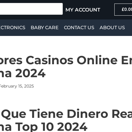
MY ACCOUNT
£
0.0
ECTRONICS
BABY CARE
CONTACT US
ABOUT US
ores Casinos Online E
na 2024
February 15, 2025
 Que Tiene Dinero Rea
a Top 10 2024 ️