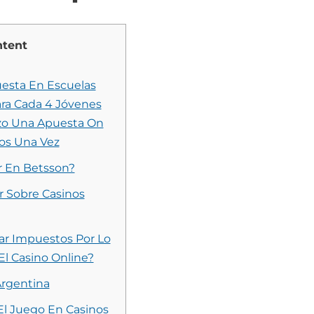
tent
esta En Escuelas
ara Cada 4 Jóvenes
zo Una Apuesta On
os Una Vez
 En Betsson?
r Sobre Casinos
r Impuestos Por Lo
l Casino Online?
Argentina
El Juego En Casinos