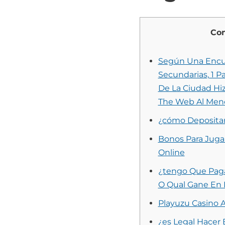
Con
Según Una Encu
Secundarias, 1 P
De La Ciudad Hi
The Web Al Men
¿cómo Depositar
Bonos Para Juga
Online
¿tengo Que Paga
O Qual Gane En E
Playuzu Casino 
¿es Legal Hacer 