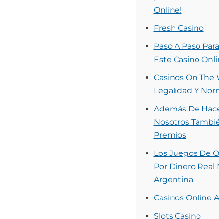
Online!
Fresh Casino
Paso A Paso Para
Este Casino Onl
Casinos On The 
Legalidad Y Nor
Además De Hacer
Nosotros Tambi
Premios
Los Juegos De O
Por Dinero Real
Argentina
Casinos Online 
Slots Casino