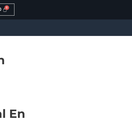
0
n
l En