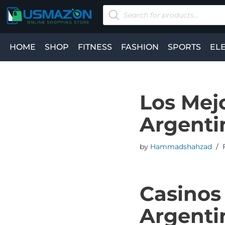
Skip
to
HOME
SHOP
FITNESS
FASHION
SPORTS
EL
content
Los Mej
Argenti
by
Hammadshahzad
Casinos
Argentin