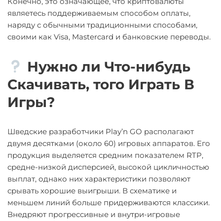
Конечно, это означающее, что криптовалюты
являетесь поддерживаемым способом оплаты,
наряду с обычными традиционными способами,
своими как Visa, Mastercard и банковские переводы.
Нужно ли Что-нибудь
Скачивать, того Играть В
Игры?
Шведские разработчики Play’n GO располагают
двумя десятками (около 60) игровых аппаратов. Его
продукция выделяется средним показателем RTP,
средне-низкой дисперсией, высокой цикличностью
выплат, однако них характеристики позволяют
срывать хорошие выигрыши. В схематике и
меньшем линий больше придерживаются классики.
Внедряют прогрессивные и внутри-игровые