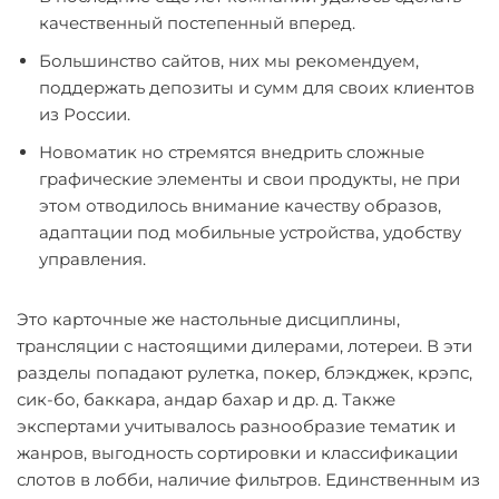
качественный постепенный вперед.
Большинство сайтов, них мы рекомендуем,
поддержать депозиты и сумм для своих клиентов
из России.
Новоматик но стремятся внедрить сложные
графические элементы и свои продукты, не при
этом отводилось внимание качеству образов,
адаптации под мобильные устройства, удобству
управления.
Это карточные же настольные дисциплины,
трансляции с настоящими дилерами, лотереи. В эти
разделы попадают рулетка, покер, блэкджек, крэпс,
сик-бо, баккара, андар бахар и др. д. Также
экспертами учитывалось разнообразие тематик и
жанров, выгодность сортировки и классификации
слотов в лобби, наличие фильтров. Единственным из