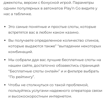
джекпоты, версии с бонусной игрой. Параметры
одним популярных в автоматов Play’n Go видите у
нас а табличке.
Это самые понятные и простые слоты, которые
встретятся вас в любом каком казино.
Вы получаете определенное количество спинов,
которые выдаются также” “выпадении некоторых
комбинаций.
Мы собрали ддя вас лучшие бесплатные слоты на
нашем сайте, достаточно обзавестись страницей
“Бесплатные слоты онлайн” и и фильтре выбрать
“По рейтингу”.
Чтобы не столкнуться со такой проблемой,
пользуйтесь услугами надежного оператора связи
и высокоскоростным интернетом.