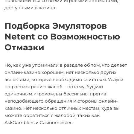
познакомиться со всеми игровыми автоматами,
доступными в казино.
Подборка Эмуляторов
Netent со Возможностью
Отмазки
Но, как уже упоминали в разделе об том, что делает
онлайн-казино хорошим, нет несколько других
аспектами, которые необходимо считаться. Услуги
по рассмотрению жалоб – потому, будучи
одиночным игроком, вы бессильны претив
неподобающего обращения и стороны онлайн-
казино. Нет несколько отличных местам, куда вы
можете обратиться с жалобой, таких как
AskGamblers и Casinomeister.