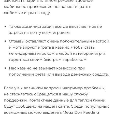
заключать пари в платном режиме. Удобное
мобильное приложение позволяет играть в
любимые игры на ходу.
Также администрация всегда высылает новые
адреса на почту всем игрокам.
Отзывы оставляют очень положительный настрой
и мотивируют играть в казино, чтобы стать
легендарным игроком в любой категории игр и
гордиться своим быстрым заработком.
Нас казино не взымает комиссию при
пополнении счета или выводе денежных средств.
Если у вы возникли вопросы например проблемы,
не стесняетесь обращаться в нашу службу
поддержки. Контактные данные для теплой линии
будут сообщено на нашем сайте. Среди популярных
возможных можно выделить Mega Don Feeding