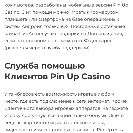
компьютера, разработаны мобильные версии Pin Up
Casino. С их помощи можно играть киромарусом
планшета или смартфона на базе операционных
систем Андроид только iOS. Постоянные остальные
клуба ПинАп получают подарки на Дни рождения,
если на конечном есть сумма ото 30 долларов
(решается через службу поддержки).
Служба помощью
Клиентов Pin Up Casino
У гэмблеров есть возможность играть в любом
месте, где есть подключение к сети интернет. Кроме
идентичного выбора игровых аппаратов, на гаджете
игроку доступную все акции только бонусы. Ищете
ведь вы карточные игры, настольные игры,
видеослоты или спортивные ставки – в Pin Up есть