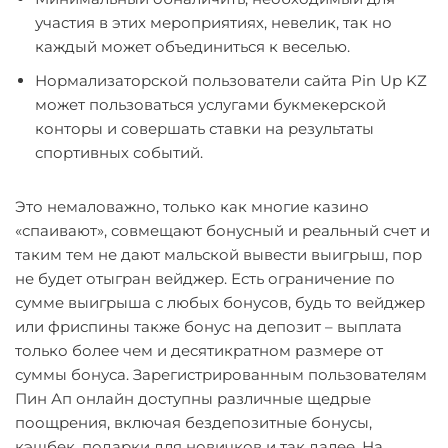
участия в этих мероприятиях, невелик, так но
каждый может объединиться к веселью.
Нормализаторской пользователи сайта Pin Up KZ
может пользоваться услугами букмекерской
конторы и совершать ставки на результаты
спортивных событий.
Это немаловажно, только как многие казино
«спаивают», совмещают бонусный и реальный счет и
таким тем не дают мальской вывести выигрыш, пор
не будет отыгран вейджер. Есть ограничение по
сумме выигрыша с любых бонусов, будь то вейджер
или фриспины также бонус на депозит – выплата
только более чем и десятикратном размере от
суммы бонуса. Зарегистрированным пользователям
Пин Ап онлайн доступны различные щедрые
поощрения, включая бездепозитные бонусы,
кэшбек, подарки для новичков и так далее. На