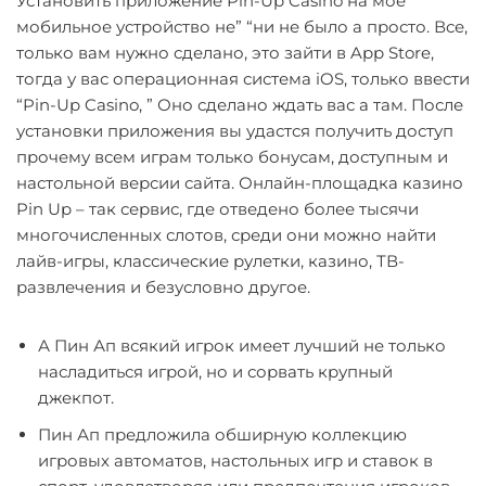
Установить приложение Pin-Up Casino на мое
мобильное устройство не” “ни не было а просто. Все,
только вам нужно сделано, это зайти в App Store,
тогда у вас операционная система iOS, только ввести
“Pin-Up Casino, ” Оно сделано ждать вас а там. После
установки приложения вы удастся получить доступ
прочему всем играм только бонусам, доступным и
настольной версии сайта. Онлайн-площадка казино
Pin Up – так сервис, где отведено более тысячи
многочисленных слотов, среди они можно найти
лайв-игры, классические рулетки, казино, ТВ-
развлечения и безусловно другое.
А Пин Ап всякий игрок имеет лучший не только
насладиться игрой, но и сорвать крупный
джекпот.
Пин Ап предложила обширную коллекцию
игровых автоматов, настольных игр и ставок в