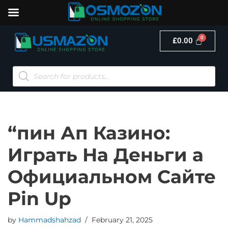
£
0.00
Skip
to
content
“пин Ап Казино:
Играть На Деньги а
Официальном Сайте
Pin Up
by
Hammadshahzad
February 21, 2025