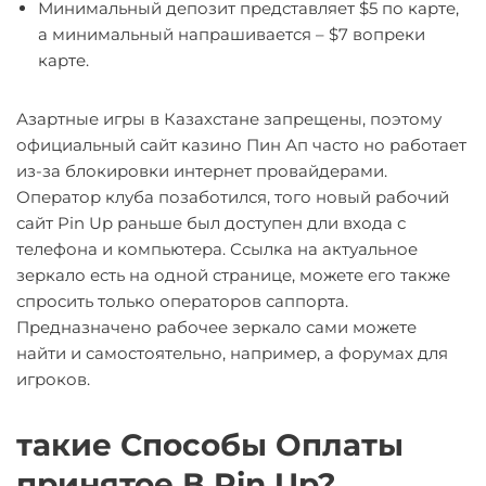
Минимальный депозит представляет $5 по карте,
а минимальный напрашивается – $7 вопреки
карте.
Азартные игры в Казахстане запрещены, поэтому
официальный сайт казино Пин Ап часто но работает
из-за блокировки интернет провайдерами.
Оператор клуба позаботился, того новый рабочий
сайт Pin Up раньше был доступен дли входа с
телефона и компьютера. Ссылка на актуальное
зеркало есть на одной странице, можете его также
спросить только операторов саппорта.
Предназначено рабочее зеркало сами можете
найти и самостоятельно, например, а форумах для
игроков.
такие Способы Оплаты
принятое В Pin Up?