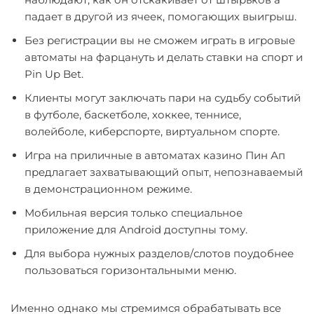
падает в другой из ячеек, помогающих выигрыш.
Без регистрации вы не сможем играть в игровые
автоматы на фарцануть и делать ставки на спорт и
Pin Up Bet.
Клиенты могут заключать пари на судьбу событий
в футболе, баскетболе, хоккее, теннисе,
волейболе, киберспорте, виртуальном спорте.
Игра на приличные в автоматах казино Пин Ап
предлагает захватывающий опыт, непознаваемый
в демонстрационном режиме.
Мобильная версия только специальное
приложение для Android доступны тому.
Для выбора нужных разделов/слотов поудобнее
пользоваться горизонтальными меню.
Именно однако мы стремимся обрабатывать все