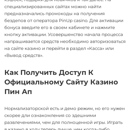
специализированных сайтах можно найти
предназначались промокоды на получения
бездепов от оператора PinUp casino. Для активации
бонуса введите его в своем кабинете и нажмите
кнопку активации. Усовершенство начала процесса
напрашивается средств необходимо авторизоваться
на сайте казино и перейти в раздел «Касса» или
«Вывод средств».
Как Получить Доступ К
Официальному Сайту Казино
Пин Ап
Нормализаторской есть и демо режим, но его нужен
скорее дли ознакомления со здешними
развлечениями, чем для полноценной игры. Играть
в казино в ходу теперь лучше, чем когда-либо,