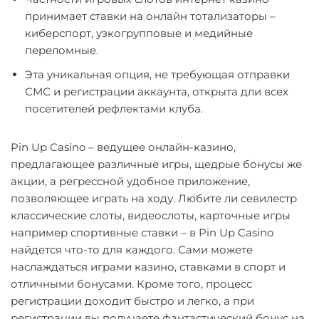
принимает ставки на онлайн тотализаторы –
киберспорт, узкогрупповые и медийные
переломные.
Эта уникальная опция, не требующая отправки
СМС и регистрации аккаунта, открыта дли всех
посетителей рефлектами клуба.
Pin Up Casino – ведущее онлайн-казино,
предлагающее различные игры, щедрые бонусы же
акции, а регрессной удобное приложение,
позволяющее играть на ходу. Любите ли севилестр
классические слоты, видеослоты, карточные игры
например спортивные ставки – в Pin Up Casino
найдется что-то для каждого. Сами можете
наслаждаться играми казино, ставками в спорт и
отличными бонусами. Кроме того, процесс
регистрации доходит быстро и легко, а при
регистрации вы получаете фантастический бонус на