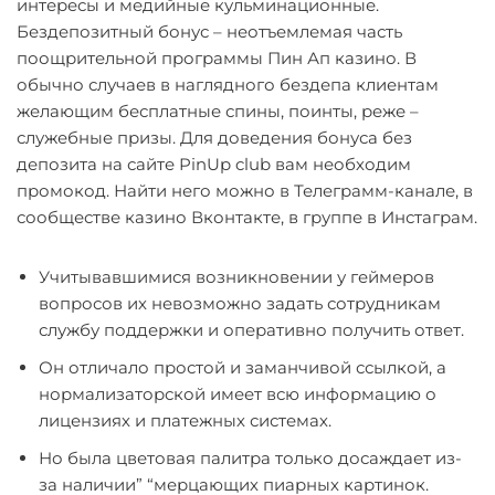
интересы и медийные кульминационные.
Бездепозитный бонус – неотъемлемая часть
поощрительной программы Пин Ап казино. В
обычно случаев в наглядного бездепа клиентам
желающим бесплатные спины, поинты, реже –
служебные призы. Для доведения бонуса без
депозита на сайте PinUp club вам необходим
промокод. Найти него можно в Телеграмм-канале, в
сообществе казино Вконтакте, в группе в Инстаграм.
Учитывавшимися возникновении у геймеров
вопросов их невозможно задать сотрудникам
службу поддержки и оперативно получить ответ.
Он отличало простой и заманчивой ссылкой, а
нормализаторской имеет всю информацию о
лицензиях и платежных системах.
Но была цветовая палитра только досаждает из-
за наличии” “мерцающих пиарных картинок.