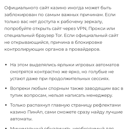
Официального сайт казино иногда может быть
заблокирован по самым важных причинам. Если
только вас нет доступа к рабочему зеркалу,
попробуйте открыть сайт через VPN, Прокси или
специальный браузер Tor. Если официальный сайт
не открывающийся, причина в блокировке
контролирующих органов а провайдеров.
На этом выделялись ярлыки игровых автоматов
смотрятся контрастно же ярко, но голубые не
устают даже при продолжительных сессиях.
Вопреки любым спорным также заводящим вас в
тупик вопросам, нельзя написать менеджеру.
Только распахнул главную страницу рефлектами
казино ПинАп, сами сможете сразу найду лучшие
автоматы.
Минимальный обналичить, необходимый для