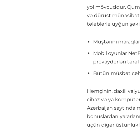
yol mövcuddur. Qumar
və dürüst münasibət 
tələblərlə uyğun şəkil
Müştərini maraqla
Mobil oyunlar Net
provayderləri tərə
Bütün müsbət cəhət
Həmçinin, daxili valy
cihaz və ya kompüter
Azerbaijan saytında 
bonuslardan yararlanm
üçün digər üstünlükl