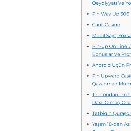
Qeydiyyatı Və Yo
Pin Way Up 306 
Canlı Casino
Mobil Sayt, Yoxs
Pin-up On Line 
Bonuslar Və Pro
Android Üçün Pr
Pin Upward Cas
Qazanmaq Müm
Telefondan Pin 
Daxil Olmaq Ola
Tətbiqin Quraşdı
Yaşım 18-dən Az 