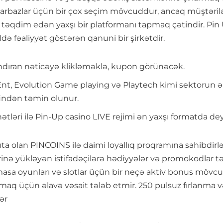
bazlar üçün bir çox seçim mövcuddur, ancaq müştərilər
təqdim edən yaxşı bir platformanı tapmaq çətindir. Pin
də fəaliyyət göstərən qanuni bir şirkətdir.
ndıran nəticəyə klikləməklə, kupon görünəcək.
Ent, Evolution Game playing və Playtech kimi sektorun
findən təmin olunur.
ləri ilə Pin-Up casino LIVE rejimi ən yaxşı formatda deyi
uta olan PINCOINS ilə daimi loyallıq proqramına sahibdirl
inə yükləyən istifadəçilərə hədiyyələr və promokodlar t
masa oyunları və slotlar üçün bir neçə aktiv bonus mövc
aq üçün əlavə vəsait tələb etmir. 250 pulsuz fırlanma v
ər