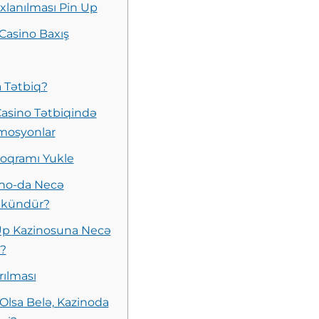
xlanılması Pin Up
Casino Baxış
a Tətbiq?
Casino Tətbiqində
mosyonlar
oqramı Yukle
ino-da Necə
kündür?
Up Kazinosuna Necə
r?
rılması
Olsa Belə, Kazinoda