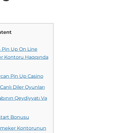
tent
n Pin Up On Line
r Kontoru Haqqında
ycan Pin Up Casino
Canlı Diler Oyunları
bının Qeydiyyatı Və
Start Bonusu
ukmeker Kontorunun