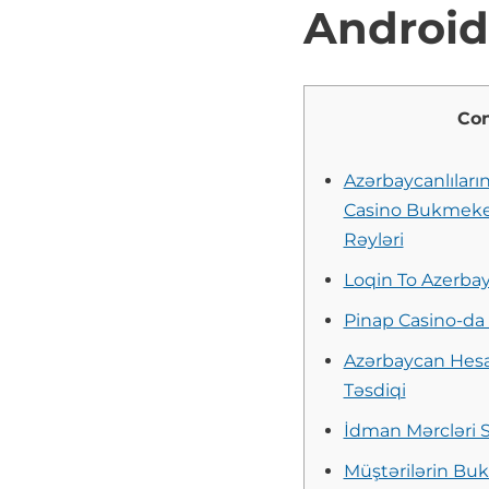
Android
Con
Azərbaycanlıları
Casino Bukmeke
Rəyləri
Loqin To Azerba
Pinap Casino-da 
Azərbaycan Hesa
Təsdiqi
İdman Mərcləri 
Müştərilərin B