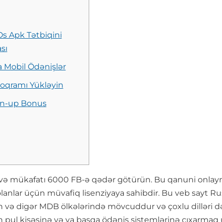
s Apk Tətbiqini
sı
 Mobil Ödənişlər
oqramı Yükləyin
in-up Bonus
 və mükafatı 6000 FB-ə qədər götürün. Bu qanuni onlay
 olanlar üçün müvafiq lisenziyaya sahibdir. Bu veb sayt Ru
n və digər MDB ölkələrində mövcuddur və çoxlu dilləri d
n pul kisəsinə və ya başqa ödəniş sistemlərinə çıxarmaq