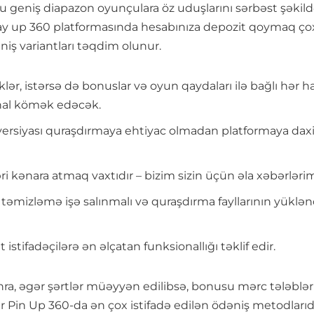
u geniş diapazon oyunçulara öz uduşlarını sərbəst şəkil
Way up 360 platformasında hesabınıza depozit qoymaq çox
iş variantları təqdim olunur.
liklər, istərsə də bonuslar və oyun qaydaları ilə bağlı hər 
hal kömək edəcək.
versiyası quraşdırmaya ehtiyac olmadan platformaya dax
ri kənara atmaq vaxtıdır – bizim sizin üçün əla xəbərlərim
əmizləmə işə salınmalı və quraşdırma fayllarının yüklənd
istifadəçilərə ən əlçatan funksionallığı təklif edir.
ra, əgər şərtlər müəyyən edilibsə, bonusu mərc tələblər
r Pin Up 360-da ən çox istifadə edilən ödəniş metodları