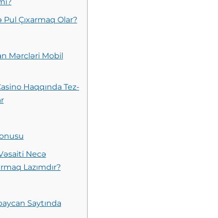
mi?
 Pul Çıxarmaq Olar?
an Mərcləri Mobil
Casino Haqqında Tez-
ar
Bonusu
Vəsaiti Necə
armaq Lazımdır?
baycan Saytında