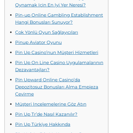
Oynamak Için En Iyi Yer Neresi?
Pin-up Online Gambling Establishment
Hangi Bonusları Sunuyor?
Çok Yönlü Oyun Sağlayıcıları
Pinup Aviator Oyunu
Pin Up Casino’nun Müşteri Hizmetleri
Pin Up On Line Casino Uygulamalarının
Dezavantajları?
Pin Upward Online Casino’da
Depozitosuz Bonusları Alma Empieza
Çevirme
Müşteri Incelemelerine Göz Atın
Pin Up Tr’de Nasıl Kazanılır?
Pin Up Türkiye Hakkında