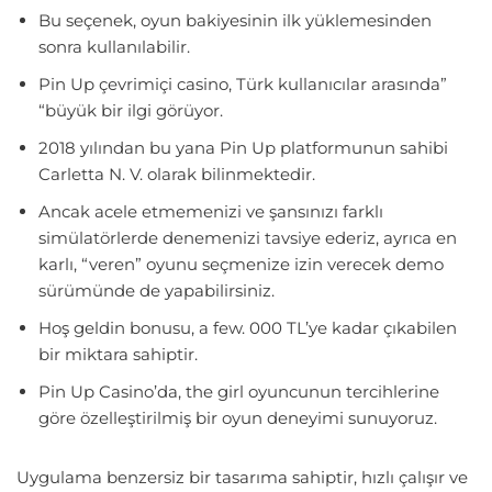
Bu seçenek, oyun bakiyesinin ilk yüklemesinden
sonra kullanılabilir.
Pin Up çevrimiçi casino, Türk kullanıcılar arasında”
“büyük bir ilgi görüyor.
2018 yılından bu yana Pin Up platformunun sahibi
Carletta N. V. olarak bilinmektedir.
Ancak acele etmemenizi ve şansınızı farklı
simülatörlerde denemenizi tavsiye ederiz, ayrıca en
karlı, “veren” oyunu seçmenize izin verecek demo
sürümünde de yapabilirsiniz.
Hoş geldin bonusu, a few. 000 TL’ye kadar çıkabilen
bir miktara sahiptir.
Pin Up Casino’da, the girl oyuncunun tercihlerine
göre özelleştirilmiş bir oyun deneyimi sunuyoruz.
Uygulama benzersiz bir tasarıma sahiptir, hızlı çalışır ve