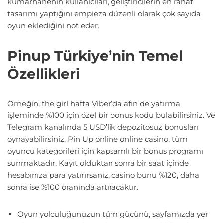
kumarhanenin kullanıcıları, geliştiricilerin en rahat
tasarımı yaptığını empieza düzenli olarak çok sayıda
oyun eklediğini not eder.
Pinup Türkiye’nin Temel
Özellikleri
Örneğin, the girl hafta Viber’da afin de yatırma
işleminde %100 için özel bir bonus kodu bulabilirsiniz. Ve
Telegram kanalında 5 USD’lik depozitosuz bonusları
oynayabilirsiniz. Pin Up online online casino, tüm
oyuncu kategorileri için kapsamlı bir bonus programı
sunmaktadır. Kayıt olduktan sonra bir saat içinde
hesabınıza para yatırırsanız, casino bunu %120, daha
sonra ise %100 oranında artıracaktır.
Oyun yolculuğunuzun tüm gücünü, sayfamızda yer