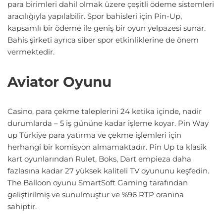
para birimleri dahil olmak üzere çeşitli ödeme sistemleri
aracılığıyla yapılabilir. Spor bahisleri için Pin-Up,
kapsamlı bir ödeme ile geniş bir oyun yelpazesi sunar.
Bahis şirketi ayrıca siber spor etkinliklerine de önem
vermektedir.
Aviator Oyunu
Casino, para çekme taleplerini 24 ketika içinde, nadir
durumlarda – 5 iş gününe kadar işleme koyar. Pin Way
up Türkiye para yatırma ve çekme işlemleri için
herhangi bir komisyon almamaktadır. Pin Up ta klasik
kart oyunlarından Rulet, Boks, Dart empieza daha
fazlasına kadar 27 yüksek kaliteli TV oyununu keşfedin.
The Balloon oyunu SmartSoft Gaming tarafından
geliştirilmiş ve sunulmuştur ve %96 RTP oranına
sahiptir.