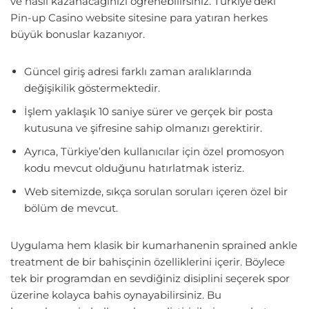
ve nasıl kazanacağınızı öğrenebilirsiniz. Türkiye’deki
Pin-up Casino website sitesine para yatıran herkes
büyük bonuslar kazanıyor.
Güncel giriş adresi farklı zaman aralıklarında
değişikilik göstermektedir.
İşlem yaklaşık 10 saniye sürer ve gerçek bir posta
kutusuna ve şifresine sahip olmanızı gerektirir.
Ayrıca, Türkiye’den kullanıcılar için özel promosyon
kodu mevcut olduğunu hatırlatmak isteriz.
Web sitemizde, sıkça sorulan soruları içeren özel bir
bölüm de mevcut.
Uygulama hem klasik bir kumarhanenin sprained ankle
treatment de bir bahisçinin özelliklerini içerir. Böylece
tek bir programdan en sevdiğiniz disiplini seçerek spor
üzerine kolayca bahis oynayabilirsiniz. Bu