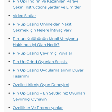
Pin Up’ı Indirin Ve Kazanılan Parayı
Çekin Instructions Şartlar Ve Limitler
Video Slotlar
Pin-up Casino Online’dan Nakit
Çekmek İçin Nelere İhtiyaç Var?
Pin-up Kulübünün Mobil Versiyonu
Hakkında Iyi Olan Nedir?
Pin-up Casino Çevrimiçi Yuvalar
Pın Up Grind Oyunları Seçkisi
Pin Up Casino Uygulamalarının Duyarlı
Tasarımı
Özelleştirilmiş Oyun Deneyimi
Pın Up Casino – En Sevdiğiniz Oyunları
Çevrimiçi Oynayın
Özellikler Ve Promosyonlar