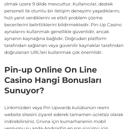
olmak üzere 9 dilde mevcuttur. Kullanıcılar, destek
personeli ile olumlu bir iletişim deneyimi yaşadıklarını,
hızlı yanıt verdiklerini ve etkili problem çözme
becerilerini belirttiklerini bildirmektedir. Pin-Up Casino
aynalarını kullanmak genellikle güvenlidir, ancak
aynanın kaynağına bağlıdır. Doğrudan platform
tarafından sağlanan veya güvenilir kaynaklar tarafından
doğrulanan URL’leri kullanmak çok önemlidir.
Pin-up Online On Line
Casino Hangi Bonusları
Sunuyor?
Linkimizden veya Pin Upwards kulübünün resmi
website sitesini ziyaret ederek tamamen ücretsiz olarak
indirebilirsiniz. Grivna için kumarhanenin mobil
versiyonu şu anda Android’in en son sürümü için