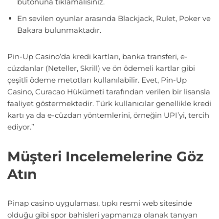
butonuna tıklamalısınız.
En sevilen oyunlar arasında Blackjack, Rulet, Poker ve
Bakara bulunmaktadır.
Pin-Up Casino’da kredi kartları, banka transferi, e-
cüzdanlar (Neteller, Skrill) ve ön ödemeli kartlar gibi
çeşitli ödeme metotları kullanılabilir. Evet, Pin-Up
Casino, Curacao Hükümeti tarafından verilen bir lisansla
faaliyet göstermektedir. Türk kullanıcılar genellikle kredi
kartı ya da e-cüzdan yöntemlerini, örneğin UPI’yi, tercih
ediyor.”
Müşteri Incelemelerine Göz
Atın
Pinap casino uygulaması, tıpkı resmi web sitesinde
olduğu gibi spor bahisleri yapmanıza olanak tanıyan