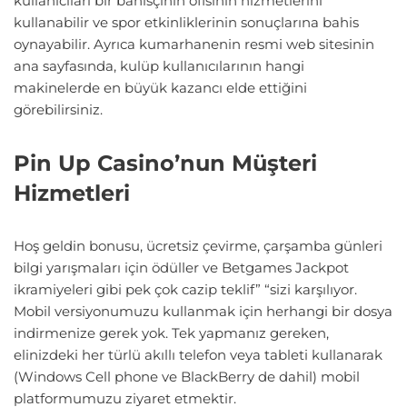
kullanıcıları bir bahisçinin ofisinin hizmetlerini
kullanabilir ve spor etkinliklerinin sonuçlarına bahis
oynayabilir. Ayrıca kumarhanenin resmi web sitesinin
ana sayfasında, kulüp kullanıcılarının hangi
makinelerde en büyük kazancı elde ettiğini
görebilirsiniz.
Pin Up Casino’nun Müşteri
Hizmetleri
Hoş geldin bonusu, ücretsiz çevirme, çarşamba günleri
bilgi yarışmaları için ödüller ve Betgames Jackpot
ikramiyeleri gibi pek çok cazip teklif” “sizi karşılıyor.
Mobil versiyonumuzu kullanmak için herhangi bir dosya
indirmenize gerek yok. Tek yapmanız gereken,
elinizdeki her türlü akıllı telefon veya tableti kullanarak
(Windows Cell phone ve BlackBerry de dahil) mobil
platformumuzu ziyaret etmektir.