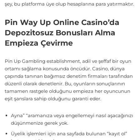
şey, bu platforma üye olup hesaplarına para yatırmaktır.
Pin Way Up Online Casino’da
Depozitosuz Bonusları Alma
Empieza Çevirme
Pin Up Gambling establishment, adil ve şeffaf bir oyun
ortamı sağlama konusunda öncüdür. Casino, dünya
çapında tanınan bağımsız denetim firmaları tarafından
düzenli olarak denetlenir. Bu, oyunların sonuçlarının
tamamen rastgele olduğunu empieza her oyuncunun
eşit şanslara sahip olduğunu garanti eder.
Ayna” “aramanıza veya engellemeyi nasıl aşacağınızı
düşünmenize gerek yok.
Üyelik işlemleri için ana sayfada bulunan “kayıt ol”