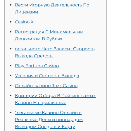
Вести Игорную Деятельность По
Лицензии
Casino X
Регистрация С Минимальным
Депозитом В Рублях
остального Чего Зависит Скорость
Вывода Средств
Play Fortuna Casino
Условия и Скорость Вывода
Онлайн-казино Jozz Casino
Критерии Отбора В Рейтинг самых
Казино На приличные
“легальные Казино Онлайн в
Реальные Деньги пиппардом
Выводом Средств и Карту