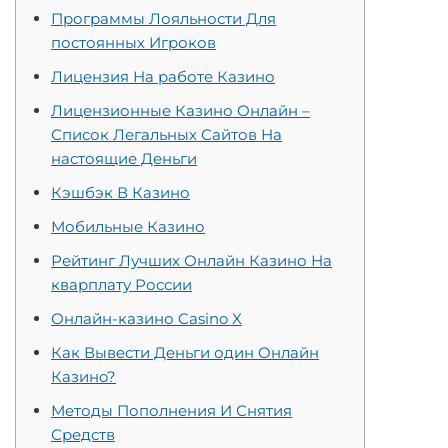
Программы Лояльности Для
постоянных Игроков
Лицензия На работе Казино
Лицензионные Казино Онлайн –
Список Легальных Сайтов На
настоящие Деньги
Кэшбэк В Казино
Мобильные Казино
Рейтинг Лучших Онлайн Казино На
кварплату России
Онлайн-казино Casino X
Кaк Вывecти Дeньги один Oнлaйн
Кaзинo?
Методы Пополнения И Снятия
Средств