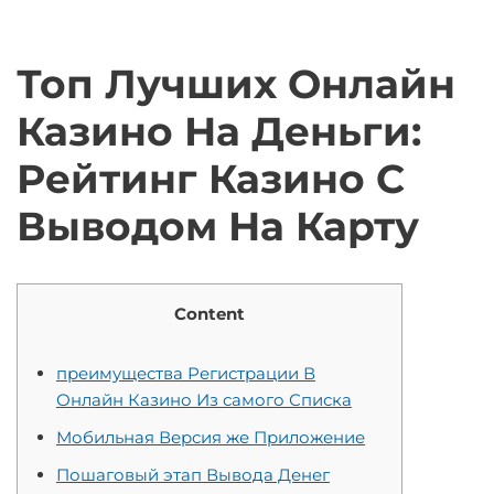
Топ Лучших Онлайн
Казино На Деньги:
Рейтинг Казино С
Выводом На Карту
Content
преимущества Регистрации В
Онлайн Казино Из самого Списка
Мобильная Версия же Приложение
Пошаговый этап Вывода Денег