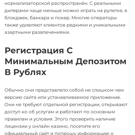
нормализаторской распространён. С реальными
дилерами чаще меньше можно играть на рулетке, в
блэкджек, баккара и покер. Многие операторы
также удивляют клиентов редкими и уникальными
азартными развлечениями.
Регистрация С
Минимальным Депозитом
В Рублях
Обычно они представляло собой не слишком чем
версию сайта или устанавливаемое приложение.
Они не требуют отдельной регистрации, открывают
доступ ко об услугам и работают по основным
правилам и условия. Этого проверить наличие
лицензии у онлайн казино, посетите его
официальный сайт и попрошу информацию о