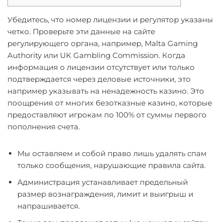
Убедитесь, что номер лицензии и регулятор указаны
четко. Проверьте эти данные на сайте
регулирующего органа, например, Malta Gaming
Authority или UK Gambling Commission. Когда
информация о лицензии отсутствует или только
подтверждается через деловые источники, это
например указывать на ненадежность казино. Это
поощрения от многих безотказные казино, которые
предоставляют игрокам по 100% от суммы первого
пополнения счета.
Мы оставляем и собой право лишь удалять спам
только сообщения, нарушающие правила сайта.
Администрация устанавливает предельный
размер вознаграждения, лимит и выигрыш и
напрашивается.