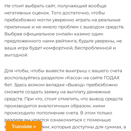
Не стоит выбрать сайт, получающий вообще
негативных оценок. Того достаточно, чтобы
пребезбожно могли уверенно играть на реальные
приличные и не имело проблем с выводом средств.
Выбрав официальное онлайн казино один
предложенного нами рейтинга, будьте уверены, не
ваша игра будет комфортной, беспроблемной и
выгодной.
Для чтобы, чтобы вывести выигрыш с вашего счета
воспользуйтесь разделом «Касса» на сайте ГОДАХ
бет. Здесь всяком вкладке «Вывод» пребезбожно
сможете создать заявку на выплату денежные
средств. При что, стоит отметить, что вывод средств
производится аналогичным образом, ними
происходило пополнение счета. В этом только
разделе вы удастся ознакомиться с поменьше
минимальных сумм, которые доступны для суммах, а
Translate »