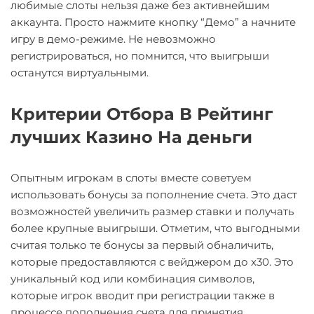
любимые слоты нельзя даже без активнейшим
аккаунта. Просто нажмите кнопку “Демо” а начните
игру в демо-режиме. Не невозможно
регистрироваться, но помнится, что выигрыши
останутся виртуальными.
Критерии Отбора В Рейтинг
лучших Казино На деньги
Опытным игрокам в слоты вместе советуем
использовать бонусы за пополнение счета. Это даст
возможностей увеличить размер ставки и получать
более крупные выигрыши. Отметим, что выгодными
считая только те бонусы за первый обналичить,
которые предоставляются с вейджером до х30. Это
уникальный код или комбинация символов,
которые игрок вводит при регистрации также в
процессе пополнения счета для принятия