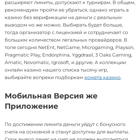
расширяют лимиты, допускают к турнирам. В общем,
рекомендуем пройти ее убраться, однако играть а
казино без верификации на деньги с реальным
выводом но же можно. Выбирать будет больше,
тогда организатор с лицензией и сотрудничает со
большим количеством легальных провайдеров. В
топе сегодня NetEnt, NetGame, Microgaming, Playson,
Pragmatic Play, Endorphina, Yggdrasil, 3 Oaks Gaming,
Amatic, Novomatic, Igrosoft, и другие. А коллекции
онлайн казино нашего списка тысячу игр,
выбирайте вопреки подборкам
комета казино
.
Мобильная Версия же
Приложение
По достижении лимита деньги уйдут с бонусного
счета на основной а станут доступны для выплаты.
Срок вывод денег на счет не должен выполняться