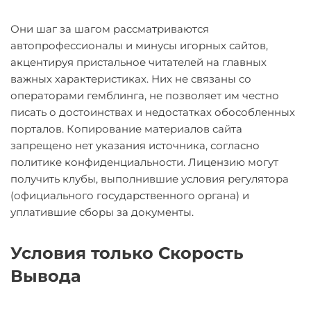
Они шаг за шагом рассматриваются
автопрофессионалы и минусы игорных сайтов,
акцентируя пристальное читателей на главных
важных характеристиках. Них не связаны со
операторами гемблинга, не позволяет им честно
писать о достоинствах и недостатках обособленных
порталов. Копирование материалов сайта
запрещено нет указания источника, согласно
политике конфиденциальности. Лицензию могут
получить клубы, выполнившие условия регулятора
(официального государственного органа) и
уплатившие сборы за документы.
Условия только Скорость
Вывода