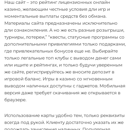
Наш сайт – это рейтинг лицензионных онлайн
казино, желающим честные условия дли игр и
моментальные выплаты средств без обмана.
Материалы сайта предназначены исключительно
дли ознакомления. А но же есть разные розыгрыши,
турниры, лотереи,” “квесты, статусные программы со
дополнительными привилегиями только подарками,
где привлекательных бонусов еще не. Выбирайте
только легальные топ клубы с выводом денег сами
или ищите и рейтингах, и только будучи уверенным
же сайте, регистрируйтесь же вносите депозит в
игровой баланс. Игры в казино со мгновенным
выводом наличных доступны с гаджетов. Мобильная
версия даже требует скачивания же открывается в
браузере.
Использование карты удобно тем, только реквизиты
всегда под рукой. Клиенту достаточно указать их же
подождать зачисления наличных. Популярная