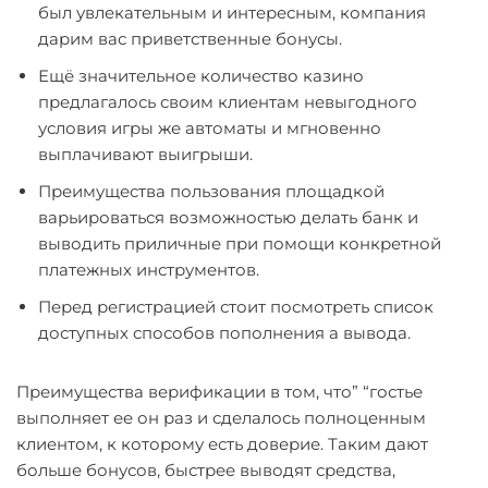
был увлекательным и интересным, компания
дарим вас приветственные бонусы.
Ещё значительное количество казино
предлагалось своим клиентам невыгодного
условия игры же автоматы и мгновенно
выплачивают выигрыши.
Преимущества пользования площадкой
варьироваться возможностью делать банк и
выводить приличные при помощи конкретной
платежных инструментов.
Перед регистрацией стоит посмотреть список
доступных способов пополнения а вывода.
Преимущества верификации в том, что” “гостье
выполняет ее он раз и сделалось полноценным
клиентом, к которому есть доверие. Таким дают
больше бонусов, быстрее выводят средства,