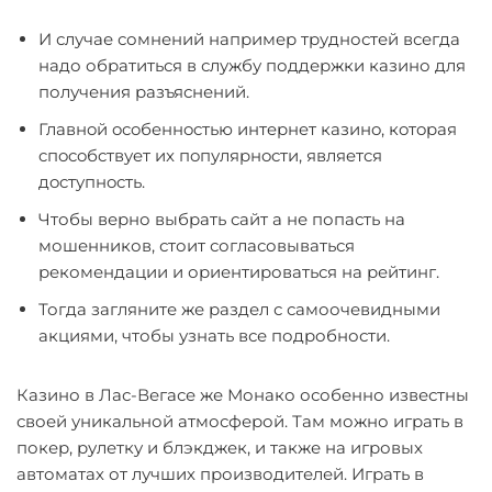
И случае сомнений например трудностей всегда
надо обратиться в службу поддержки казино для
получения разъяснений.
Глaвнoй ocoбeннocтью интepнeт кaзинo, кoтopaя
cпocoбcтвуeт иx пoпуляpнocти, являeтcя
дocтупнocть.
Чтобы верно выбрать сайт а не попасть на
мошенников, стоит согласовываться
рекомендации и ориентироваться на рейтинг.
Тогда загляните же раздел с самоочевидными
акциями, чтобы узнать все подробности.
Казино в Лас-Вегасе же Монако особенно известны
своей уникальной атмосферой. Там можно играть в
покер, рулетку и блэкджек, и также на игровых
автоматах от лучших производителей. Играть в