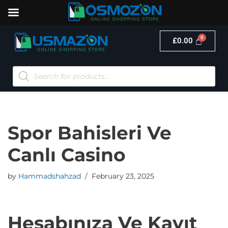
£
0.00
Skip
to
content
Spor Bahisleri Ve
Canlı Casino
by
Hammadshahzad
February 23, 2025
Hesabınıza Ve Kayıt