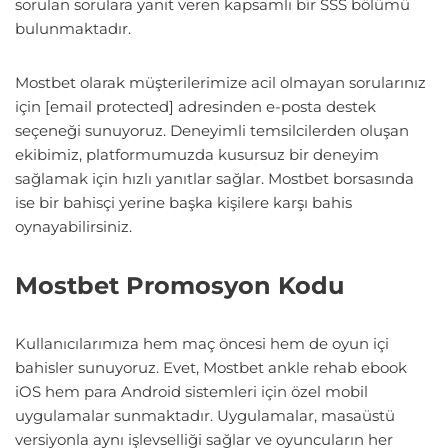
sorulan sorulara yanıt veren kapsamlı bir SSS bölümü
bulunmaktadır.
Mostbet olarak müşterilerimize acil olmayan sorularınız
için [email protected] adresinden e-posta destek
seçeneği sunuyoruz. Deneyimli temsilcilerden oluşan
ekibimiz, platformumuzda kusursuz bir deneyim
sağlamak için hızlı yanıtlar sağlar. Mostbet borsasında
ise bir bahisçi yerine başka kişilere karşı bahis
oynayabilirsiniz.
Mostbet Promosyon Kodu
Kullanıcılarımıza hem maç öncesi hem de oyun içi
bahisler sunuyoruz. Evet, Mostbet ankle rehab ebook
iOS hem para Android sistemleri için özel mobil
uygulamalar sunmaktadır. Uygulamalar, masaüstü
versiyonla aynı işlevselliği sağlar ve oyuncuların her