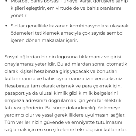
Mostbet bahis borsası Türkiye, karşıt görüşlere sahip
kişileri eşleştirir, em virtude de ve bahis oranlarını
yönetir.
Slotlar genellikle kazanan kombinasyonlara ulaşarak
ödemeleri tetiklemek amacıyla çok sayıda sembol
içeren dönen makaralar içerir.
Sosyal ağlardan birinin logosuna tıklamanız ve girişi
onaylamanız yeterlidir. Bu adımlardan sonra, otomatik
olarak kişisel hesabınıza giriş yapacak ve bonusları
kullanmanıza ve bahis oynamanıza izin vereceksiniz.
Hesabınıza tam olarak erişmek ve para çekmek için,
pasaport ya da ulusal kimlik gibi kimlik belgelerini
empieza adresinizi doğrulamak için yeni bir elektrik
faturası gönderin. Bu süreç dolandırıcılığı önlemeye
yardımcı olur ve yasal gerekliliklere uyulmasını sağlar.
Tüm verilerinizin güvende ve emniyette tutulmasını
sağlamak için en son şifreleme teknolojisini kullanırlar.