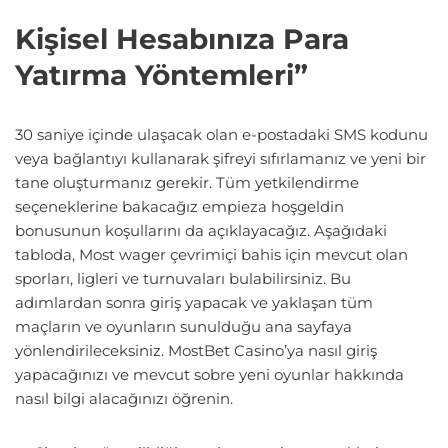
Kişisel Hesabınıza Para
Yatırma Yöntemleri”
30 saniye içinde ulaşacak olan e-postadaki SMS kodunu
veya bağlantıyı kullanarak şifreyi sıfırlamanız ve yeni bir
tane oluşturmanız gerekir. Tüm yetkilendirme
seçeneklerine bakacağız empieza hoşgeldin
bonusunun koşullarını da açıklayacağız. Aşağıdaki
tabloda, Most wager çevrimiçi bahis için mevcut olan
sporları, ligleri ve turnuvaları bulabilirsiniz. Bu
adımlardan sonra giriş yapacak ve yaklaşan tüm
maçların ve oyunların sunulduğu ana sayfaya
yönlendirileceksiniz. MostBet Casino’ya nasıl giriş
yapacağınızı ve mevcut sobre yeni oyunlar hakkında
nasıl bilgi alacağınızı öğrenin.