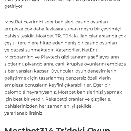
getiriyor.
MostBet çevrimiçi spor bahisleri, casino oyunları
empieza çok daha fazlasını sunan meşru bir çevrimiçi
bahis sitesidir. Mostbet TR, Türk kullanıcılar arasında çok
çeşitli tercihlere hitap eden geniş bir casino oyunları
yelpazesi sunmaktadır. Kategoriler, NetEnt,
Microgaming ve Playtech gibi tanınmış sağlayıcıların
slotlarını, piyangolarını, canlı krupiye oyunlarını empieza
siber yarışları kapsar. Oyuncular, oyun deneyimlerini
geliştirmek için tasarlanmış benzersiz özelliklerin
empieza bonusların keyfini çıkarabilirler. Eğer bir
balompié hayranıysanız, Mostbet bahislerinizi yapmak
için best bir yerdir. Rekabetçi oranlar ve çizgilerle,
bahislerinizden her zaman en iyi şekilde
yararlanabilirsiniz.
Mostbet314 Tr’deki Oyun