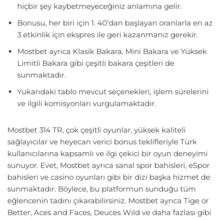
hiçbir şey kaybetmeyeceğiniz anlamına gelir.
Bonusu, her biri için 1. 40’dan başlayan oranlarla en az
3 etkinlik için ekspres ile geri kazanmanız gerekir.
Mostbet ayrıca Klasik Bakara, Mini Bakara ve Yüksek
Limitli Bakara gibi çeşitli bakara çeşitleri de
sunmaktadır.
Yukarıdaki tablo mevcut seçenekleri, işlem sürelerini
ve ilgili komisyonları vurgulamaktadır.
Mostbet 314 TR, çok çeşitli oyunlar, yüksek kaliteli
sağlayıcılar ve heyecan verici bonus teklifleriyle Türk
kullanıcılarına kapsamlı ve ilgi çekici bir oyun deneyimi
sunuyor. Evet, Mostbet ayrıca sanal spor bahisleri, eSpor
bahisleri ve casino oyunları gibi bir dizi başka hizmet de
sunmaktadır. Böylece, bu platformun sunduğu tüm
eğlencenin tadını çıkarabilirsiniz. Mostbet ayrıca Tige or
Better, Aces and Faces, Deuces Wild ve daha fazlası gibi