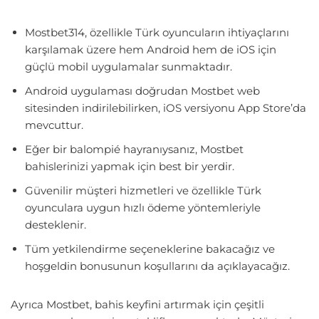
Mostbet314, özellikle Türk oyuncuların ihtiyaçlarını
karşılamak üzere hem Android hem de iOS için
güçlü mobil uygulamalar sunmaktadır.
Android uygulaması doğrudan Mostbet web
sitesinden indirilebilirken, iOS versiyonu App Store’da
mevcuttur.
Eğer bir balompié hayranıysanız, Mostbet
bahislerinizi yapmak için best bir yerdir.
Güvenilir müşteri hizmetleri ve özellikle Türk
oyunculara uygun hızlı ödeme yöntemleriyle
desteklenir.
Tüm yetkilendirme seçeneklerine bakacağız ve
hoşgeldin bonusunun koşullarını da açıklayacağız.
Ayrıca Mostbet, bahis keyfini artırmak için çeşitli