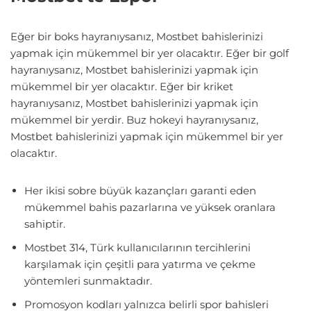
Eğer bir boks hayranıysanız, Mostbet bahislerinizi
yapmak için mükemmel bir yer olacaktır. Eğer bir golf
hayranıysanız, Mostbet bahislerinizi yapmak için
mükemmel bir yer olacaktır. Eğer bir kriket
hayranıysanız, Mostbet bahislerinizi yapmak için
mükemmel bir yerdir. Buz hokeyi hayranıysanız,
Mostbet bahislerinizi yapmak için mükemmel bir yer
olacaktır.
Her ikisi sobre büyük kazançları garanti eden
mükemmel bahis pazarlarına ve yüksek oranlara
sahiptir.
Mostbet 314, Türk kullanıcılarının tercihlerini
karşılamak için çeşitli para yatırma ve çekme
yöntemleri sunmaktadır.
Promosyon kodları yalnızca belirli spor bahisleri