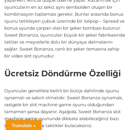
yaparken, ikincisi düşük ödeme yapar. Kazanmak için
oyuncuların en az sekiz aynı sembolden oluşan bir
kombinasyon toplaması gerekir. Bunlar arasında bonus
oyunu tetikleyen çubuk üzerinde bir lolipop – Spread ve
bonus oyunda çarpan olan bir şeker bombası bulunur.
Sweet Bonanza, oyuncuları büyük bir şeker fabrikasında
tatlılar ve meyvelerle dolu bir dünyaya dalmalarını
sağlar. Sweet Bonanza, canlı bir şeker temasına sahip
bir video slot oyunudur.
Ücretsiz Döndürme Özelliği
Oyuncular genellikle belirli bir bütçe dahilinde oyunu
oynamalı ve sabırlı olmalıdır. Sweet Bonanza oynamak,
rastgele bir slot machine game oyunu olduğundan
tamamen şansa dayanır. Aşağıda, Sweet Bonanza slot
machine game oyununda dikkate alabileceğiniz bazı
stratejiler empieza taktikler bulacaksınız.
Translate »