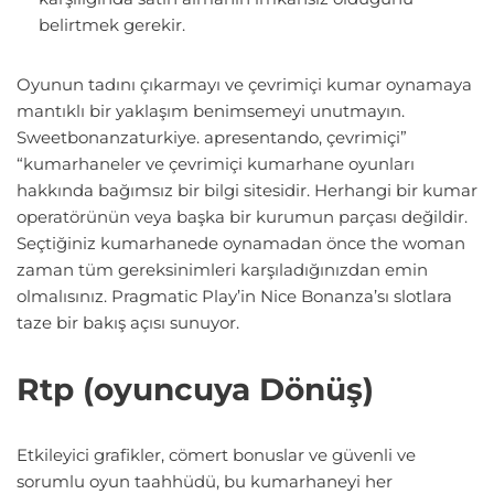
belirtmek gerekir.
Oyunun tadını çıkarmayı ve çevrimiçi kumar oynamaya
mantıklı bir yaklaşım benimsemeyi unutmayın.
Sweetbonanzaturkiye. apresentando, çevrimiçi”
“kumarhaneler ve çevrimiçi kumarhane oyunları
hakkında bağımsız bir bilgi sitesidir. Herhangi bir kumar
operatörünün veya başka bir kurumun parçası değildir.
Seçtiğiniz kumarhanede oynamadan önce the woman
zaman tüm gereksinimleri karşıladığınızdan emin
olmalısınız. Pragmatic Play’in Nice Bonanza’sı slotlara
taze bir bakış açısı sunuyor.
Rtp (oyuncuya Dönüş)
Etkileyici grafikler, cömert bonuslar ve güvenli ve
sorumlu oyun taahhüdü, bu kumarhaneyi her