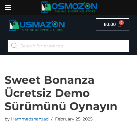
£
0.00
Skip
to
content
Sweet Bonanza
Ücretsiz Demo
Sürümünü Oynayın
by
Hammadshahzad
February 25, 2025