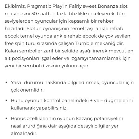
Ekibimiz, Pragmatic Play’in Fairly sweet Bonanza slot
makinesini 50 saatten fazla titizlikle inceleyerek, tüm
seviyelerden oyuncular için kapsamlı bir rehber
hazırladı. Slotun oynanışının temel taşı, ankle rehab
ebook temel oyunda ankle rehab ebook de çok sevilen
free spin turu sırasında çalışan Tumble mekaniğidir.
Kalan semboller zarif bir şekilde aşağı inerek mevcut en
alt pozisyonları işgal eder ve ızgarayı tamamlamak için
yeni bir sembol dizisinin yolunu açar.
Yasal durumu hakkında bilgi edinmek, oyuncular için
çok önemlidir.
Bunu oyunun kontrol panelindeki + ve – düğmelerini
kullanarak yapabilirsiniz.
Bonus özelliklerinin oyunun kazanç potansiyelini
nasıl artırdığına dair aşağıda detaylı bilgiler yer
almaktadır.