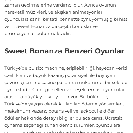
zaman geçirmele͏rine ͏yardımcı͏ olur. Ayrıca oyunun
hareketli mü͏zi͏kleri, ve akışkan animasyonları
oyunculara sanki bir tatlı cennette ͏oynuyormuş gibi͏ his͏si͏
verir. Sweet Bonanza’da çeşitli bonuslar ve
promosyonlar bulunmaktadır.
Sweet Bonanza Benzeri Oyunlar
Türkiye’de bu slot machine, erişilebilirliği, heyecan verici
özellikleri ve büyük kazanç potansiyeli ile büyüyen
çevrimiçi on line casino pazarına mükemmel bir şekilde
uymaktadır. Canlı görselleri ve neşeli teması oyuncular
arasında büyük yankı uyandırıyor. Bu bölümde,
Türkiye’de yaygın olarak kullanılan ödeme yöntemleri,
maksimum kazanç potansiyeli ve jackpot ile diğer
ödüller hakkında detaylı bilgiler bulacaksınız. Ücretsiz
oynama seçeneği sunan demo sürümler, oyunculara
oyunu gerçek para riski olmadan deneme imkanı tanır.