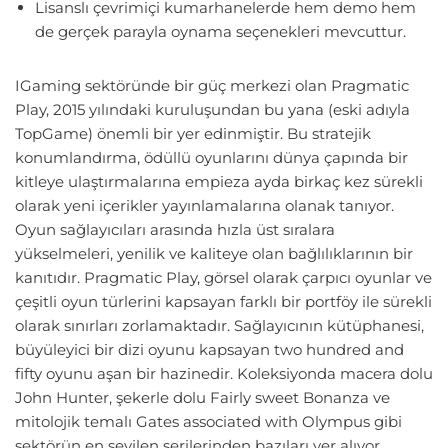
Lisanslı çevrimiçi kumarhanelerde hem demo hem
de gerçek parayla oynama seçenekleri mevcuttur.
IGaming sektöründe bir güç merkezi olan Pragmatic
Play, 2015 yılındaki kuruluşundan bu yana (eski adıyla
TopGame) önemli bir yer edinmiştir. Bu stratejik
konumlandırma, ödüllü oyunlarını dünya çapında bir
kitleye ulaştırmalarına empieza ayda birkaç kez sürekli
olarak yeni içerikler yayınlamalarına olanak tanıyor.
Oyun sağlayıcıları arasında hızla üst sıralara
yükselmeleri, yenilik ve kaliteye olan bağlılıklarının bir
kanıtıdır. Pragmatic Play, görsel olarak çarpıcı oyunlar ve
çeşitli oyun türlerini kapsayan farklı bir portföy ile sürekli
olarak sınırları zorlamaktadır. Sağlayıcının kütüphanesi,
büyüleyici bir dizi oyunu kapsayan two hundred and
fifty oyunu aşan bir hazinedir. Koleksiyonda macera dolu
John Hunter, şekerle dolu Fairly sweet Bonanza ve
mitolojik temalı Gates associated with Olympus gibi
sektörün en sevilen serilerinden bazıları yer alıyor.