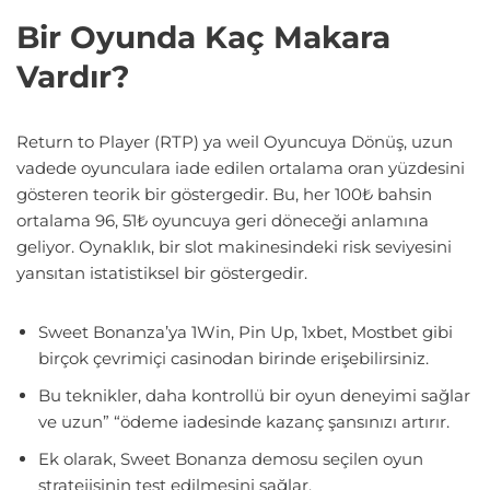
Bir Oyunda Kaç Makara
Vardır?
Return to Player (RTP) ya weil Oyuncuya Dönüş, uzun
vadede oyunculara iade edilen ortalama oran yüzdesini
gösteren teorik bir göstergedir. Bu, her 100₺ bahsin
ortalama 96, 51₺ oyuncuya geri döneceği anlamına
geliyor. Oynaklık, bir slot makinesindeki risk seviyesini
yansıtan istatistiksel bir göstergedir.
Sweet Bonanza’ya 1Win, Pin Up, 1xbet, Mostbet gibi
birçok çevrimiçi casinodan birinde erişebilirsiniz.
Bu teknikler, daha kontrollü bir oyun deneyimi sağlar
ve uzun” “ödeme iadesinde kazanç şansınızı artırır.
Ek olarak, Sweet Bonanza demosu seçilen oyun
stratejisinin test edilmesini sağlar.