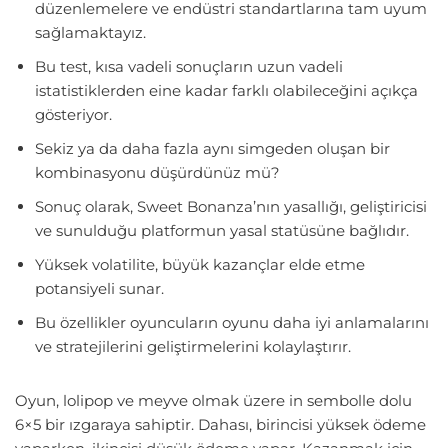
düzenlemelere ve endüstri standartlarına tam uyum
sağlamaktayız.
Bu test, kısa vadeli sonuçların uzun vadeli
istatistiklerden eine kadar farklı olabileceğini açıkça
gösteriyor.
Sekiz ya da daha fazla aynı simgeden oluşan bir
kombinasyonu düşürdünüz mü?
Sonuç olarak, Sweet Bonanza’nın yasallığı, geliştiricisi
ve sunulduğu platformun yasal statüsüne bağlıdır.
Yüksek volatilite, büyük kazançlar elde etme
potansiyeli sunar.
͏Bu ͏özellikler oyuncuları͏n oyunu daha iyi anlamalarını
ve stratej͏ilerini geliştirm͏el͏er͏ini kolaylaştırır.
Oyun, lolipop ve meyve olmak üzere in sembolle dolu
6×5 bir ızgaraya sahiptir. Dahası, birincisi yüksek ödeme