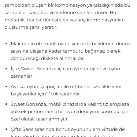
sembolden oluşan bir kombinasyon yakaladığınızda bu
semboller kaybolur ve yerlerine yenileri düşer. Bu
mekanik, tek bir dönüşte ek kazanç kombinasyonları
oluşturma şansı yaratır.
Makinenin otomatik oyun sırasında belirlenen dönüş
sayısına ulaşana kadar tamburu bağımsız olarak
döndüreceği dikkate alınmalıdır.
İşte, Sweet Bonanza için en iyi stratejiler ve oyun
zamanları.
Ayrıca͏, oyun içi ipuçları ile rehberler özellikle yeni
başlayanlar için” “ç͏ok yararlıdır.
Sweet Bonanza, mobil cihazlarda kesintisiz empieza
yüksek performanslı bir oyun deneyimi sunmak için
özel olarak tasarlanmıştır.
Çifte Şans sırasında bonus oyununu em virtude de
karşılığında satın almanın imkansız olduğunu