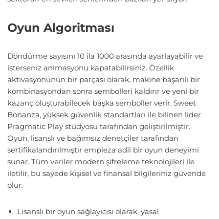
Oyun Algoritması
Döndürme sayısını 10 ila 1000 arasında ayarlayabilir ve
isterseniz animasyonu kapatabilirsiniz. Özellik
aktivasyonunun bir parçası olarak, makine başarılı bir
kombinasyondan sonra sembolleri kaldırır ve yeni bir
kazanç oluşturabilecek başka semboller verir. Sweet
Bonanza, yüksek güvenlik standartları ile bilinen lider
Pragmatic Play stüdyosu tarafından geliştirilmiştir.
Oyun, lisanslı ve bağımsız denetçiler tarafından
sertifikalandırılmıştır empieza adil bir oyun deneyimi
sunar. Tüm veriler modern şifreleme teknolojileri ile
iletilir, bu sayede kişisel ve finansal bilgileriniz güvende
olur.
Lisanslı bir oyun sağlayıcısı olarak, yasal