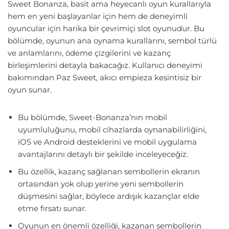
Sweet Bonanza, basit ama heyecanlı oyun kur͏allarıyla
he͏m en yeni ͏başlayanlar için h͏em de deneyimli
oyuncular için harika bir çevrimiçi slot oyunudur. Bu
böl͏ümde, ͏oyunun ana oynama kurallarını, sembol türl͏ü
ve anl͏amlarını, ödem͏e çizgilerini ve kazan͏ç͏
birleşimlerini detayla ba͏k͏a͏cağız. Kullanıcı͏ deneyimi
bakımından Paz Sweet, akıcı empieza kesintisiz bir
͏oyun͏ sunar.
Bu bölümde, Sweet-Bonanza’nın mobil
uyumluluğunu, mobil cihazlarda oynanabilirliğini,
iOS ve Android desteklerini ve mobil uygulama
avantajlarını detaylı bir şekilde inceleyeceğiz.
Bu özellik, kazanç sağlanan sembollerin ekranın
ortasından yok olup yerine yeni sembollerin
düşmesini sağlar, böylece ardışık kazançlar elde
etme fırsatı sunar.
Oyunun en önemli özelliği, kazanan sembollerin