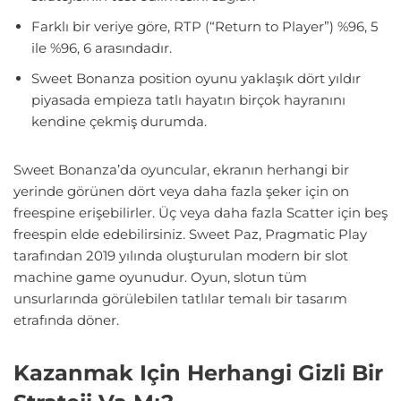
Farklı bir veriye göre, RTP (“Return to Player”) %96, 5
ile %96, 6 arasındadır.
Sweet Bonanza position oyunu yaklaşık dört yıldır
piyasada empieza tatlı hayatın birçok hayranını
kendine çekmiş durumda.
Sweet Bonanza’da oyuncular, ekranın herhangi bir
yerinde görünen dört veya daha fazla şeker için on
freespine erişebilirler. Üç veya daha fazla Scatter için beş
freespin elde edebilirsiniz. Sweet Paz, Pragmatic Play
tarafından 2019 yılında oluşturulan modern bir slot
machine game oyunudur. Oyun, slotun tüm
unsurlarında görülebilen tatlılar temalı bir tasarım
etrafında döner.
Kazanmak Için Herhangi Gizli Bir