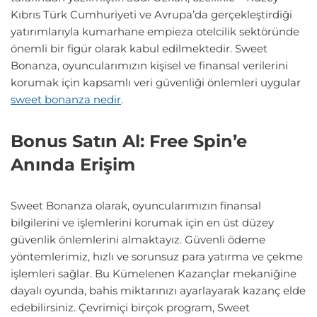
Kıbrıs Türk Cumhuriyeti ve Avrupa’da gerçekleştirdiği
yatırımlarıyla kumarhane empieza otelcilik sektöründe
önemli bir figür olarak kabul edilmektedir. Sweet
Bonanza, oyuncularımızın kişisel ve finansal verilerini
korumak için kapsamlı veri güvenliği önlemleri uygular
sweet bonanza nedir
.
Bonus Satın Al: Free Spin’e
Anında Erişim
Sweet Bonanza olarak, oyuncularımızın finansal
bilgilerini ve işlemlerini korumak için en üst düzey
güvenlik önlemlerini almaktayız. Güvenli ödeme
yöntemlerimiz, hızlı ve sorunsuz para yatırma ve çekme
işlemleri sağlar. Bu Kümelenen Kazançlar mekaniğine
dayalı oyunda, bahis miktarınızı ayarlayarak kazanç elde
edebilirsiniz. Çevrimiçi birçok program, Sweet