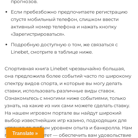
прогнозов.
Если пребезбожно предпочитаете регистрацию
спустя мобильный телефон, слишком ввести
активный номер телефона и нажать кнопку
«Зарегистрироваться».
Подробную доступную о том, же связаться с
Linebet, смотрите в таблице ниже.
Спортивная книга Linebet чрезвычайно большая,
она предложила более событий часто по широкому
спектру видов спорта, и которые вы могу делать
ставки, использовать различные виды ставок.
Ознакомьтесь с многими ниже событиями, только
узнать, на какие из них сами можете сделать ставку.
На нашем игровом портале вы найдут широкий
выбор известнейших игр казино, подходящих для
игроков со любым уровнем опыта и банкролла. Нам
Translate »
главный приоритет — обеспечить вам удовольствие