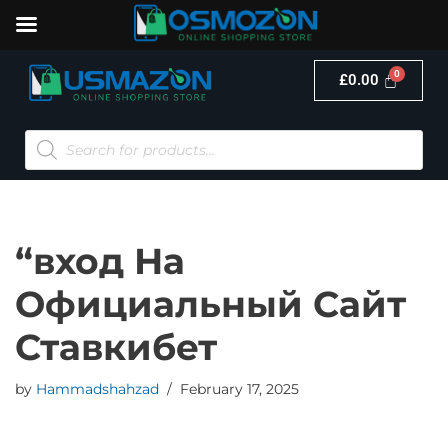
£
0.00
Skip
to
content
“вход На
Официальный Сайт
Ставкибет
by
Hammadshahzad
February 17, 2025