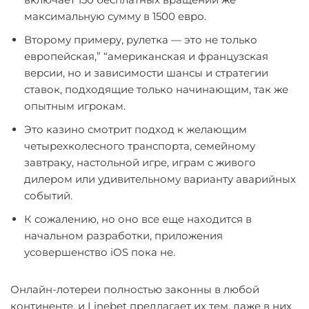
максимальную сумму в 1500 евро.
Второму примеру, рулетка — это не только
европейская,” “американская и французская
версии, но и зависимости шансы и стратегии
ставок, подходящие только начинающим, так же
опытным игрокам.
Это казино смотрит подход к желающим
четырехколесного транспорта, семейному
завтраку, настольной игре, играм с живого
дилером или удивительному варианту аварийных
событий.
К сожалению, но оно все еще находится в
начальном разработки, приложения
усовершенство iOS пока не.
Онлайн-лотереи полностью законны в любой
континенте, и Linebet предлагает их тем, даже в них