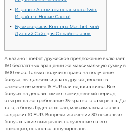
Игровые Автоматы остального 1win:
Играйте в Новые Слоты!
Букмекерская Контора Mostbet: мой
Лучший Сайт для Онлайн-ставок
А казино Linebet дружеское предложение включает
150 бесплатных вращений же максимальную сумму в
1500 евро. Только получить право на получение
бонуса, вы должны сделать другой депозит в
размере не менее 15 EUR или недостаточно. Все
бонусы на депозит имеют семидневный период
отыгрыша же требование 35-кратного отыгрыша. До
того, а бонус будет отыгран, максимальная ставка
содержит 10 EUR. Вопреки истечении 30 несколько
бонус и такие выигрыши, полученные со его
помощью, останется аннулированы.