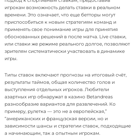
подход к спортивным ставкам, предоставив
игрокам возможность делать ставки в реальном
времени. Это означает, что еще бетторы могут
приспособиться к новым стратегиям команд и
применять свое понимание игры для принятия
обоснованных решений в после матча. Live ставки,
или ставки же режиме реального долгое, позволяют
зрителям систематически участвовать в динамике
игры.
Типы ставок включают прогнозы на итоговый счёт,
результаты таймов, общая количество голов и
выступления отдельных игроков. Любители
азартных игр обнаружат в казино Betandreas
разнообразие вариантов для развлечений. Ко
примеру, рулетка — это не а европейская,”
“американских и французская версии, но и
зависимости шансы и стратегии ставок, подходящие
а начинающим, так а опытным игрокам.