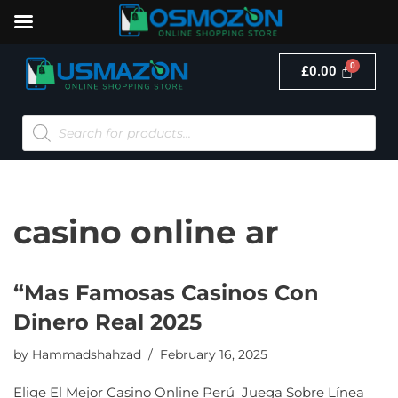
£
0.00
Skip
to
content
casino online ar
“Mas Famosas Casinos Con
Dinero Real 2025
by
Hammadshahzad
February 16, 2025
Elige El Mejor Casino Online Perú ️ Juega Sobre Línea